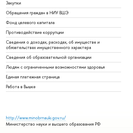
Закупки
Пр
Обращения граждан в НИУ ВШЭ
Ас
Фонд целевого капитала
До
Противодействие коррупции
Це
Сведения о доходах, расходах, об имуществе и
Би
обязательствах имущественного характера
Об
Сведения об образовательной организации
Об
Людям с ограниченными возможностями здоровья
Единая платежная страница
Работа в Вышке
http://www.minobrnauki.gov.ru/
Министерство науки и высшего образования РФ