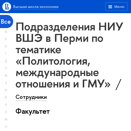
Высшая школа экономики
Меню
Все
Подразделения НИУ
А
ВШЭ в Перми по
Б
тематике
В
Г
«Политология,
Д
международные
Е
Ж
отношения и ГМУ»
З
И
Сотрудники
Й
К
Факультет
Л
М
Н