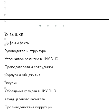
О
П
Р
С
Т
У
О ВЫШКЕ
О
Ф
Цифры и факты
Ли
Х
Руководство и структура
До
Ц
Ч
Устойчивое развитие в НИУ ВШЭ
Ол
Ш
Преподаватели и сотрудники
Пр
Щ
Корпуса и общежития
Вы
Э
Ю
Закупки
Пр
Я
Обращения граждан в НИУ ВШЭ
Ас
Фонд целевого капитала
До
Противодействие коррупции
Це