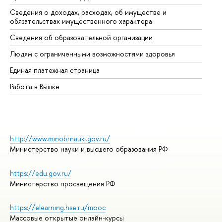
Сведения о доходах, расходах, об имуществе и
Би
обязательствах имущественного характера
Об
Сведения об образовательной организации
Об
Людям с ограниченными возможностями здоровья
Единая платежная страница
Работа в Вышке
http://www.minobrnauki.gov.ru/
Министерство науки и высшего образования РФ
https://edu.gov.ru/
Министерство просвещения РФ
https://elearning.hse.ru/mooc
Массовые открытые онлайн-курсы