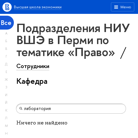
Высшая школа экономики
Меню
Все
Подразделения НИУ
А
ВШЭ в Перми по
Б
тематике «Право»
В
Г
Сотрудники
Д
Е
Кафедра
Ж
З
И
Й
К
Л
Ничего не найдено
М
Н