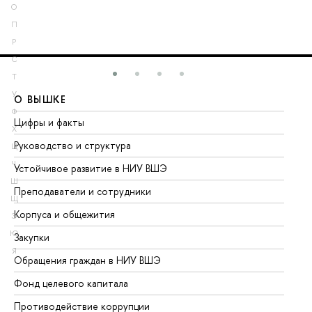
О
П
Р
С
Т
У
О ВЫШКЕ
О
Ф
Цифры и факты
Ли
Х
Руководство и структура
До
Ц
Ч
Устойчивое развитие в НИУ ВШЭ
Ол
Ш
Преподаватели и сотрудники
Пр
Щ
Корпуса и общежития
Вы
Э
Ю
Закупки
Пр
Я
Обращения граждан в НИУ ВШЭ
Ас
Фонд целевого капитала
До
Противодействие коррупции
Це