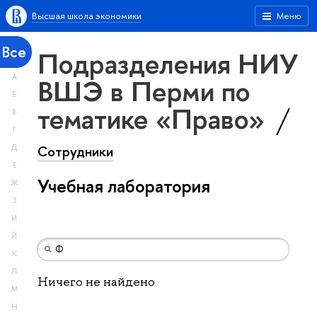
Высшая школа экономики
Меню
Все
Подразделения НИУ
А
ВШЭ в Перми по
Б
тематике «Право»
В
Г
Сотрудники
Д
Е
Учебная лаборатория
Ж
З
И
Й
К
Л
Ничего не найдено
М
Н