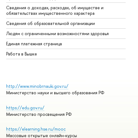
Сведения о доходах, расходах, об имуществе и
Би
обязательствах имущественного характера
Об
Сведения об образовательной организации
Об
Людям с ограниченными возможностями здоровья
Единая платежная страница
Работа в Вышке
http://www.minobrnauki.gov.ru/
Министерство науки и высшего образования РФ
https://edu.gov.ru/
Министерство просвещения РФ
https://elearning.hse.ru/mooc
Массовые открытые онлайн-курсы