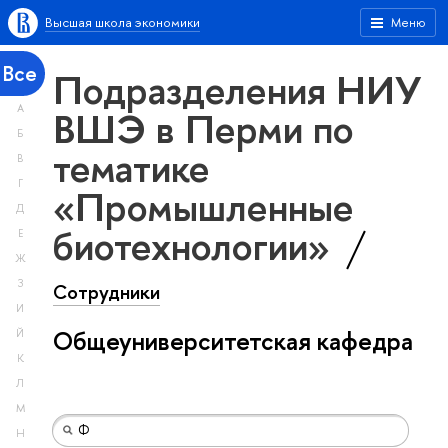
Высшая школа экономики
Меню
Все
Подразделения НИУ
А
ВШЭ в Перми по
Б
тематике
В
Г
«Промышленные
Д
биотехнологии»
Е
Ж
З
Сотрудники
И
Общеуниверситетская кафедра
Й
К
Л
М
Н