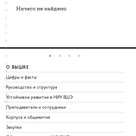
О
Ничего не найдено
П
Р
С
Т
У
Ф
Х
Ц
О ВЫШКЕ
О
Ч
Цифры и факты
Ли
Ш
Руководство и структура
До
Щ
Э
Устойчивое развитие в НИУ ВШЭ
Ол
Ю
Преподаватели и сотрудники
Пр
Я
Корпуса и общежития
Вы
Закупки
Пр