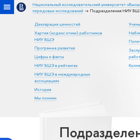
Национальный исследовательский университет «Высш
передовых исследований
Подразделения НИУ ВШЭ
Декларация ценностей
Учен
Хартия (кодекс этики) работников
Набл
НИУ ВШЭ
Попеч
Программа развития
Засл
Цифры и факты
рабо
НИУ ВШЭ в рейтингах
Колл
НИУ ВШЭ в международных
ассоциациях
История
Мы помним
Подразделен