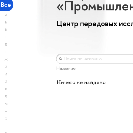
«Промышлен
Все
А
Центр передовых исс
Б
В
Г
Д
Е
Ж
З
Название
И
Ничего не найдено
Й
К
Л
М
Н
О
П