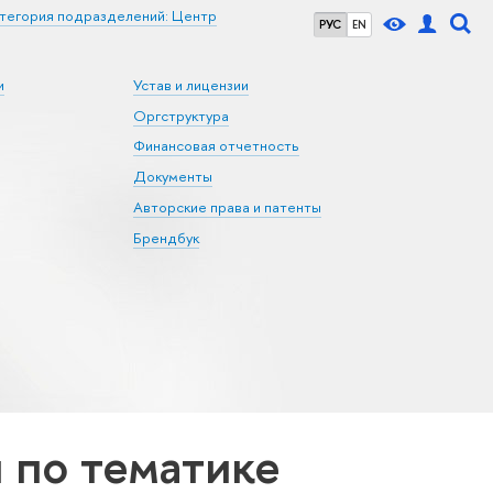
тегория подразделений: Центр
РУС
EN
и
Устав и лицензии
Оргструктура
Финансовая отчетность
Документы
Авторские права и патенты
Брендбук
по тематике