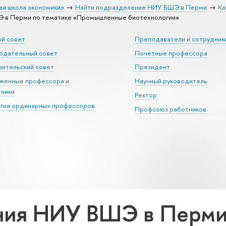
ая школа экономики»
Найти подразделение НИУ ВШЭ в Перми
Ка
 в Перми по тематике «Промышленные биотехнологии»
ый совет
Преподаватели и сотрудник
юдательный совет
Почетные профессора
ительский совет
Президент
уженные профессора и
Научный руководитель
тники
Ректор
егия ординарных профессоров
Профсоюз работников
ия НИУ ВШЭ в Перми 