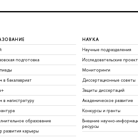
АЗОВАНИЕ
НАУКА
й
Научные подразделения
зовская подготовка
Исследовательские проек
пиады
Мониторинги
м в бакалавриат
Диссертационные советы
а+
Защиты диссертаций
м в магистратуру
Академическое развитие
рантура
Конкурсы и гранты
лнительное образование
Внешние научно-информац
ресурсы
р развития карьеры