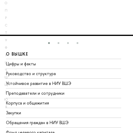
О
П
Р
С
Т
У
Ф
О ВЫШКЕ
О
Х
Ц
Цифры и факты
Ли
Ч
Руководство и структура
До
Ш
Устойчивое развитие в НИУ ВШЭ
Ол
Щ
Э
Преподаватели и сотрудники
Пр
Ю
Корпуса и общежития
Вы
Я
Закупки
Пр
Обращения граждан в НИУ ВШЭ
Ас
Фонд целевого капитала
До