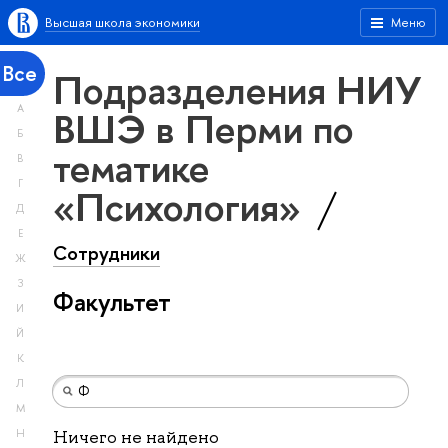
Высшая школа экономики
Меню
Все
Подразделения НИУ
А
ВШЭ в Перми по
Б
тематике
В
Г
«Психология»
Д
Е
Сотрудники
Ж
З
Факультет
И
Й
К
Л
М
Н
Ничего не найдено