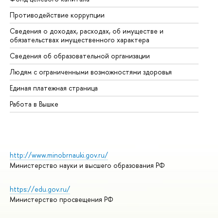
Противодействие коррупции
Це
Сведения о доходах, расходах, об имуществе и
Би
обязательствах имущественного характера
Об
Сведения об образовательной организации
Об
Людям с ограниченными возможностями здоровья
Единая платежная страница
Работа в Вышке
http://www.minobrnauki.gov.ru/
Министерство науки и высшего образования РФ
https://edu.gov.ru/
Министерство просвещения РФ