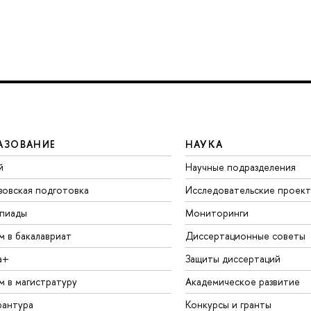
АЗОВАНИЕ
НАУКА
й
Научные подразделения
зовская подготовка
Исследовательские проек
пиады
Мониторинги
м в бакалавриат
Диссертационные советы
а+
Защиты диссертаций
м в магистратуру
Академическое развитие
рантура
Конкурсы и гранты