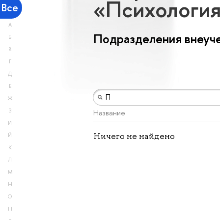
«Психологи
Все
А
Подразделения внеуче
Б
В
Г
Д
Е
Ж
З
Название
И
Ничего не найдено
Й
К
Л
М
Н
О
П