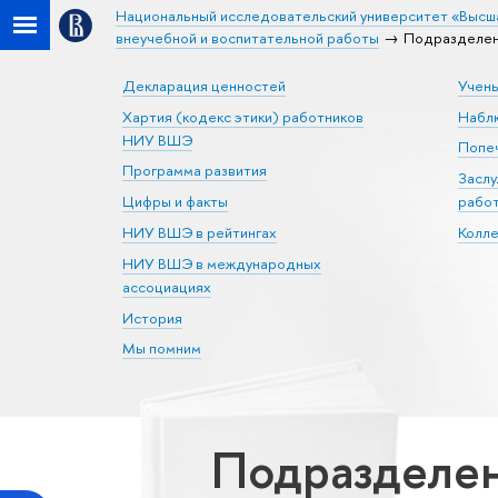
Национальный исследовательский университет «Высш
внеучебной и воспитательной работы
Подразделен
Декларация ценностей
Учен
Хартия (кодекс этики) работников
Набл
НИУ ВШЭ
Попеч
Программа развития
Засл
Цифры и факты
рабо
НИУ ВШЭ в рейтингах
Колл
НИУ ВШЭ в международных
ассоциациях
История
Мы помним
Подразделен