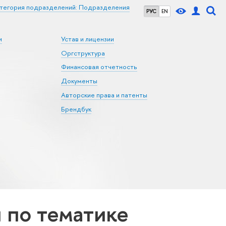
тегория подразделений: Подразделения
РУС
EN
и
Устав и лицензии
Оргструктура
Финансовая отчетность
Документы
Авторские права и патенты
Брендбук
по тематике