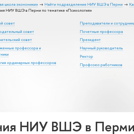
ая школа экономики»
Найти подразделение НИУ ВШЭ в Перми
Ка
ия НИУ ВШЭ в Перми по тематике «Психология»
ый совет
Преподаватели и сотрудник
юдательный совет
Почетные профессора
ительский совет
Президент
уженные профессора и
Научный руководитель
тники
Ректор
егия ординарных профессоров
Профсоюз работников
ия НИУ ВШЭ в Перми 