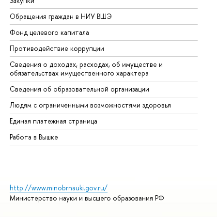
Закупки
Пр
Обращения граждан в НИУ ВШЭ
Ас
Фонд целевого капитала
До
Противодействие коррупции
Це
Сведения о доходах, расходах, об имуществе и
Би
обязательствах имущественного характера
Об
Сведения об образовательной организации
Об
Людям с ограниченными возможностями здоровья
Единая платежная страница
Работа в Вышке
http://www.minobrnauki.gov.ru/
Министерство науки и высшего образования РФ