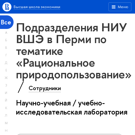
Высшая школа экономики
Меню
Все
Подразделения НИУ
А
ВШЭ в Перми по
Б
тематике
В
Г
«Рациональное
Д
природопользование»
Е
Ж
З
Сотрудники
И
Научно-учебная / учебно-
Й
К
исследовательская лаборатория
Л
М
Н