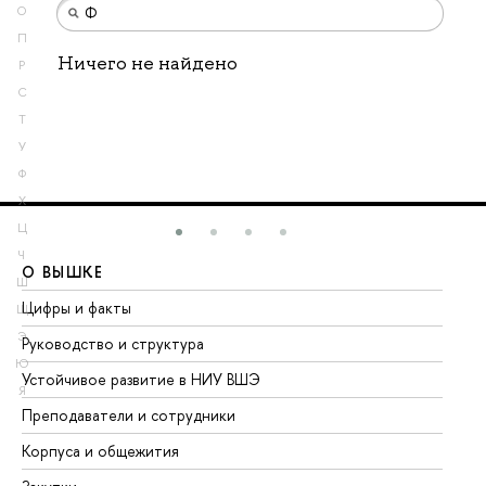
О
П
Ничего не найдено
Р
С
Т
У
Ф
Х
Ц
Ч
О ВЫШКЕ
О
Ш
Цифры и факты
Ли
Щ
Э
Руководство и структура
До
Ю
Устойчивое развитие в НИУ ВШЭ
Ол
Я
Преподаватели и сотрудники
Пр
Корпуса и общежития
Вы