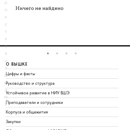
О
Ничего не найдено
П
Р
С
Т
У
Ф
Х
Ц
О ВЫШКЕ
О
Ч
Цифры и факты
Ли
Ш
Руководство и структура
До
Щ
Э
Устойчивое развитие в НИУ ВШЭ
Ол
Ю
Преподаватели и сотрудники
Пр
Я
Корпуса и общежития
Вы
Закупки
Пр