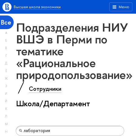
Высшая школа экономики
Меню
Все
Подразделения НИУ
А
ВШЭ в Перми по
Б
тематике
В
Г
«Рациональное
Д
природопользование»
Е
Ж
З
Сотрудники
И
Школа/Департамент
Й
К
Л
М
Н