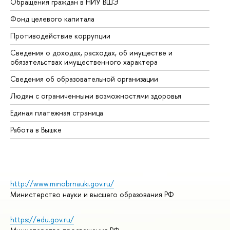
Обращения граждан в НИУ ВШЭ
Ас
Фонд целевого капитала
До
Противодействие коррупции
Це
Сведения о доходах, расходах, об имуществе и
Би
обязательствах имущественного характера
Об
Сведения об образовательной организации
Об
Людям с ограниченными возможностями здоровья
Единая платежная страница
Работа в Вышке
http://www.minobrnauki.gov.ru/
Министерство науки и высшего образования РФ
https://edu.gov.ru/