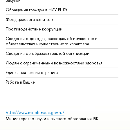
Закупки
Пр
Обращения граждан в НИУ ВШЭ
Ас
Фонд целевого капитала
До
Противодействие коррупции
Це
Сведения о доходах, расходах, об имуществе и
Би
обязательствах имущественного характера
Об
Сведения об образовательной организации
Об
Людям с ограниченными возможностями здоровья
Единая платежная страница
Работа в Вышке
http://www.minobrnauki.gov.ru/
Министерство науки и высшего образования РФ