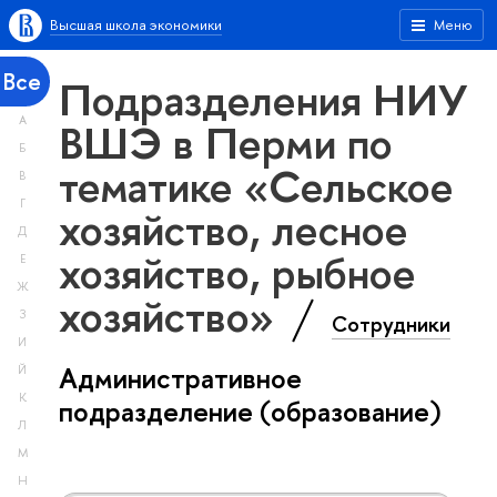
Высшая школа экономики
Меню
Все
Подразделения НИУ
А
ВШЭ в Перми по
Б
тематике «Сельское
В
Г
хозяйство, лесное
Д
хозяйство, рыбное
Е
Ж
хозяйство»
З
Сотрудники
И
Административное
Й
К
подразделение (образование)
Л
М
Н