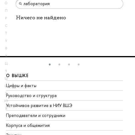
О
П
Ничего не найдено
Р
С
Т
У
Ф
Х
Ц
Ч
О ВЫШКЕ
О
Ш
Цифры и факты
Ли
Щ
Э
Руководство и структура
До
Ю
Устойчивое развитие в НИУ ВШЭ
Ол
Я
Преподаватели и сотрудники
Пр
Корпуса и общежития
Вы