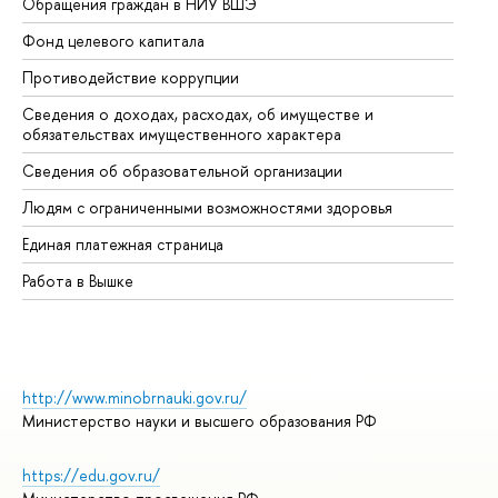
Обращения граждан в НИУ ВШЭ
Ас
Фонд целевого капитала
До
Противодействие коррупции
Це
Сведения о доходах, расходах, об имуществе и
Би
обязательствах имущественного характера
Об
Сведения об образовательной организации
Об
Людям с ограниченными возможностями здоровья
Единая платежная страница
Работа в Вышке
http://www.minobrnauki.gov.ru/
Министерство науки и высшего образования РФ
https://edu.gov.ru/