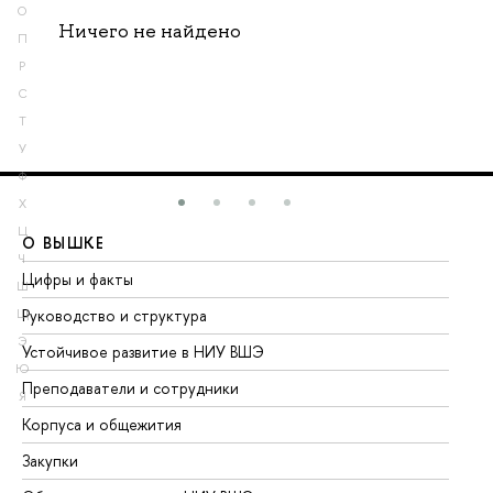
О
Ничего не найдено
П
Р
С
Т
У
Ф
Х
Ц
О ВЫШКЕ
О
Ч
Цифры и факты
Ли
Ш
Руководство и структура
До
Щ
Э
Устойчивое развитие в НИУ ВШЭ
Ол
Ю
Преподаватели и сотрудники
Пр
Я
Корпуса и общежития
Вы
Закупки
Пр