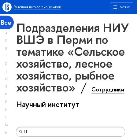
Высшая школа экономики
Меню
Все
Подразделения НИУ
А
ВШЭ в Перми по
Б
тематике «Сельское
В
Г
хозяйство, лесное
Д
хозяйство, рыбное
Е
Ж
хозяйство»
З
Сотрудники
И
Научный институт
Й
К
Л
М
Н