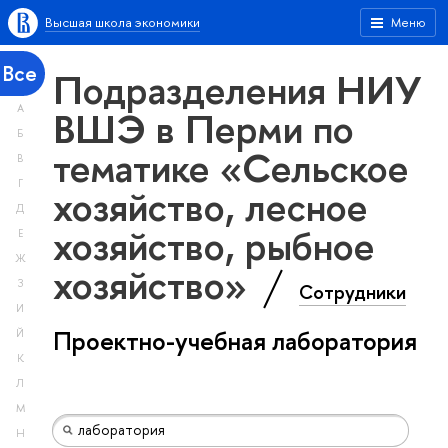
Высшая школа экономики
Меню
Все
Подразделения НИУ
А
ВШЭ в Перми по
Б
тематике «Сельское
В
Г
хозяйство, лесное
Д
хозяйство, рыбное
Е
Ж
хозяйство»
З
Сотрудники
И
Проектно-учебная лаборатория
Й
К
Л
М
Н