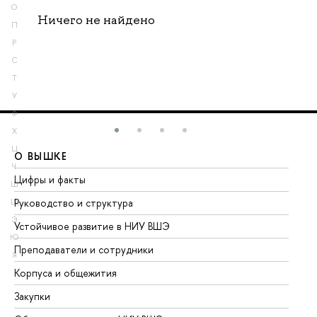
О
Ничего не найдено
П
Р
С
Т
У
Ф
Х
Ц
О ВЫШКЕ
О
Ч
Цифры и факты
Ли
Ш
Руководство и структура
До
Щ
Э
Устойчивое развитие в НИУ ВШЭ
Ол
Ю
Преподаватели и сотрудники
Пр
Я
Корпуса и общежития
Вы
Закупки
Пр