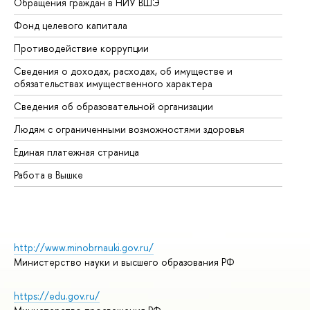
Обращения граждан в НИУ ВШЭ
Ас
Фонд целевого капитала
До
Противодействие коррупции
Це
Сведения о доходах, расходах, об имуществе и
Би
обязательствах имущественного характера
Об
Сведения об образовательной организации
Об
Людям с ограниченными возможностями здоровья
Единая платежная страница
Работа в Вышке
http://www.minobrnauki.gov.ru/
Министерство науки и высшего образования РФ
https://edu.gov.ru/