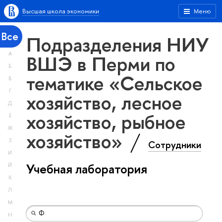
Высшая школа экономики
Меню
Все
Подразделения НИУ
А
ВШЭ в Перми по
Б
тематике «Сельское
В
Г
хозяйство, лесное
Д
хозяйство, рыбное
Е
Ж
хозяйство»
З
Сотрудники
И
Учебная лаборатория
Й
К
Л
М
Н