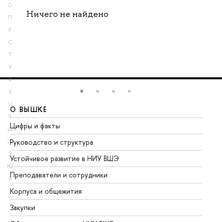
О
Ничего не найдено
П
Р
С
Т
У
Ф
Х
Ц
О ВЫШКЕ
О
Ч
Цифры и факты
Ли
Ш
Руководство и структура
До
Щ
Э
Устойчивое развитие в НИУ ВШЭ
Ол
Ю
Преподаватели и сотрудники
Пр
Я
Корпуса и общежития
Вы
Закупки
Пр