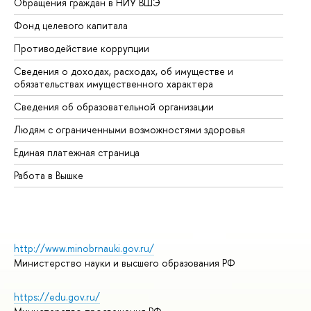
Обращения граждан в НИУ ВШЭ
Ас
Фонд целевого капитала
До
Противодействие коррупции
Це
Сведения о доходах, расходах, об имуществе и
Би
обязательствах имущественного характера
Об
Сведения об образовательной организации
Об
Людям с ограниченными возможностями здоровья
Единая платежная страница
Работа в Вышке
http://www.minobrnauki.gov.ru/
Министерство науки и высшего образования РФ
https://edu.gov.ru/