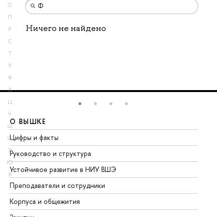
О
П
Ничего не найдено
Р
С
Т
У
Ф
Х
Ц
Ч
О ВЫШКЕ
О
Ш
Цифры и факты
Ли
Щ
Э
Руководство и структура
До
Ю
Устойчивое развитие в НИУ ВШЭ
Ол
Я
Преподаватели и сотрудники
Пр
Корпуса и общежития
Вы