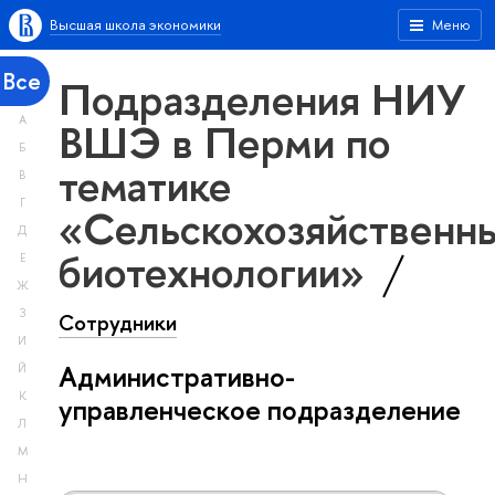
Высшая школа экономики
Меню
Все
Подразделения НИУ
А
ВШЭ в Перми по
Б
тематике
В
Г
«Сельскохозяйственн
Д
биотехнологии»
Е
Ж
З
Сотрудники
И
Административно-
Й
К
управленческое подразделение
Л
М
Н