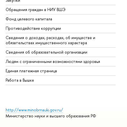
Закупки
Пр
Обращения граждан в НИУ ВШЭ
Ас
Фонд целевого капитала
До
Противодействие коррупции
Це
Сведения о доходах, расходах, об имуществе и
Би
обязательствах имущественного характера
Об
Сведения об образовательной организации
Об
Людям с ограниченными возможностями здоровья
Единая платежная страница
Работа в Вышке
http://www.minobrnauki.gov.ru/
Министерство науки и высшего образования РФ