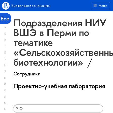
Высшая школа экономики
Меню
Все
Подразделения НИУ
А
ВШЭ в Перми по
Б
тематике
В
Г
«Сельскохозяйственн
Д
биотехнологии»
Е
Ж
З
Сотрудники
И
Проектно-учебная лаборатория
Й
К
Л
М
Н