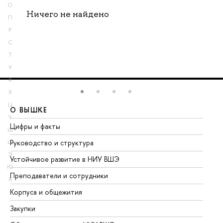
О
Ничего не найдено
П
Р
С
Т
У
Ф
Х
Ц
О ВЫШКЕ
О
Ч
Цифры и факты
Ли
Ш
Руководство и структура
До
Щ
Э
Устойчивое развитие в НИУ ВШЭ
Ол
Ю
Преподаватели и сотрудники
Пр
Я
Корпуса и общежития
Вы
Закупки
Пр