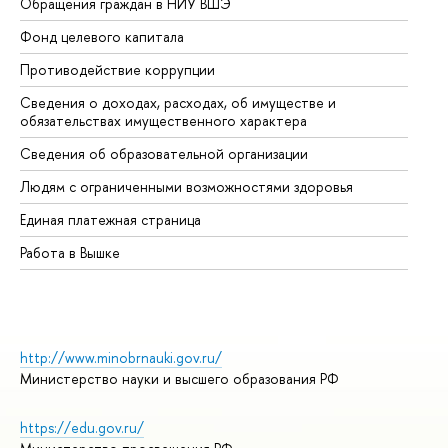
Обращения граждан в НИУ ВШЭ
Ас
Фонд целевого капитала
До
Противодействие коррупции
Це
Сведения о доходах, расходах, об имуществе и
Би
обязательствах имущественного характера
Об
Сведения об образовательной организации
Об
Людям с ограниченными возможностями здоровья
Единая платежная страница
Работа в Вышке
http://www.minobrnauki.gov.ru/
Министерство науки и высшего образования РФ
https://edu.gov.ru/