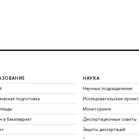
АЗОВАНИЕ
НАУКА
й
Научные подразделения
зовская подготовка
Исследовательские проек
пиады
Мониторинги
м в бакалавриат
Диссертационные советы
а+
Защиты диссертаций