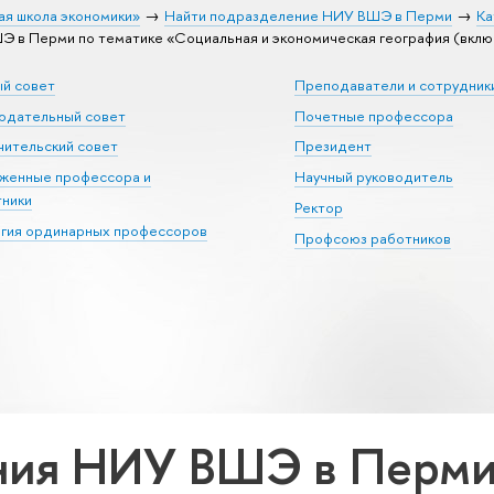
ая школа экономики»
Найти подразделение НИУ ВШЭ в Перми
Ка
в Перми по тематике «Социальная и экономическая география (включ
ый совет
Преподаватели и сотрудник
юдательный совет
Почетные профессора
ительский совет
Президент
уженные профессора и
Научный руководитель
тники
Ректор
егия ординарных профессоров
Профсоюз работников
ия НИУ ВШЭ в Перми 