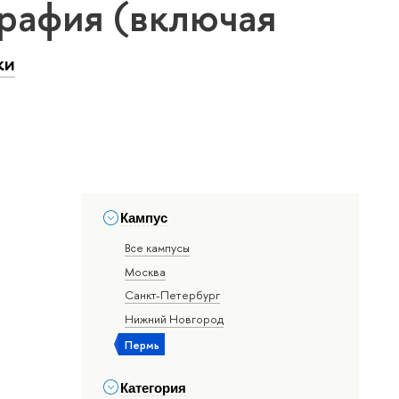
графия (включая
ки
Кампус
Все кампусы
Москва
Санкт-Петербург
Нижний Новгород
Пермь
Категория