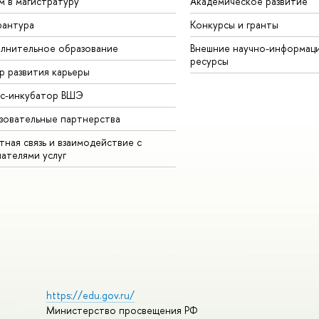
м в магистратуру
Академическое развитие
рантура
Конкурсы и гранты
лнительное образование
Внешние научно-информац
ресурсы
р развития карьеры
ес-инкубатор ВШЭ
зовательные партнерства
ная связь и взаимодействие с
чателями услуг
https://edu.gov.ru/
Министерство просвещения РФ