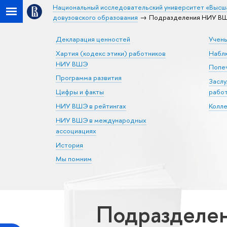
Национальный исследовательский университет «Высш
довузовского образования
Подразделения НИУ ВШЭ 
Декларация ценностей
Учен
Хартия (кодекс этики) работников
Набл
НИУ ВШЭ
Попеч
Программа развития
Засл
Цифры и факты
рабо
НИУ ВШЭ в рейтингах
Колл
НИУ ВШЭ в международных
ассоциациях
История
Мы помним
Подразделен