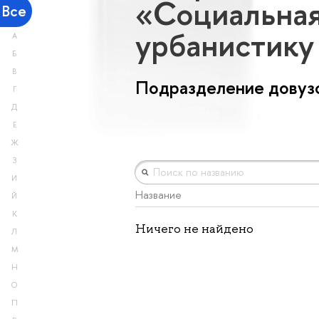
«Социальная
Все
урбанистику
А
Б
В
Подразделение довузо
Г
Д
Е
Ж
З
И
Название
Й
К
Ничего не найдено
Л
М
Н
О
П