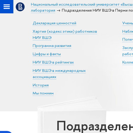
Национальный исследовательский университет «Высш
лаборатория
Подразделения НИУ ВШЭ в Перми по 
Декларация ценностей
Учен
Хартия (кодекс этики) работников
Набл
НИУ ВШЭ
Попеч
Программа развития
Засл
Цифры и факты
рабо
НИУ ВШЭ в рейтингах
Колл
НИУ ВШЭ в международных
ассоциациях
История
Мы помним
Подразделен