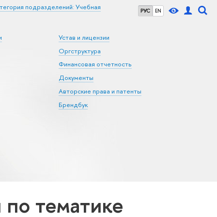
тегория подразделений: Учебная
РУС
EN
и
Устав и лицензии
Оргструктура
Финансовая отчетность
Документы
Авторские права и патенты
Брендбук
по тематике