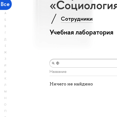
«Социология
Все
А
Сотрудники
Б
В
Учебная лаборатория
Г
Д
Е
Ж
З
И
Название
Й
К
Ничего не найдено
Л
М
Н
О
П