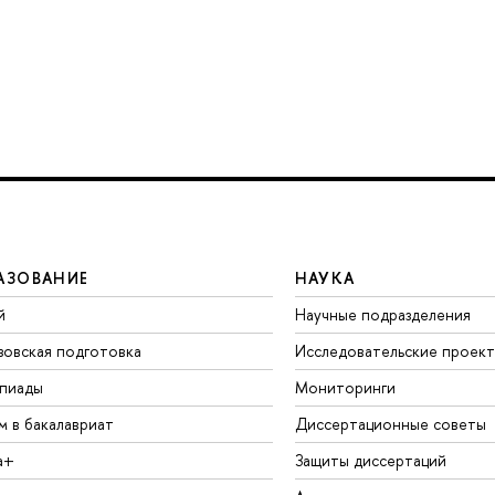
АЗОВАНИЕ
НАУКА
й
Научные подразделения
зовская подготовка
Исследовательские проек
пиады
Мониторинги
м в бакалавриат
Диссертационные советы
а+
Защиты диссертаций