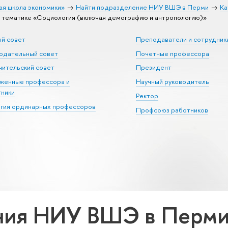
ая школа экономики»
Найти подразделение НИУ ВШЭ в Перми
Ка
тематике «Социология (включая демографию и антропологию)»
ый совет
Преподаватели и сотрудник
юдательный совет
Почетные профессора
ительский совет
Президент
уженные профессора и
Научный руководитель
тники
Ректор
егия ординарных профессоров
Профсоюз работников
ия НИУ ВШЭ в Перми 