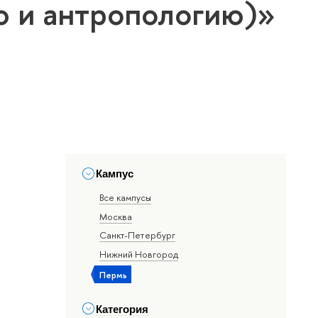
ю и антропологию)»
Кампус
Все кампусы
Москва
Санкт-Петербург
Нижний Новгород
Пермь
Категория