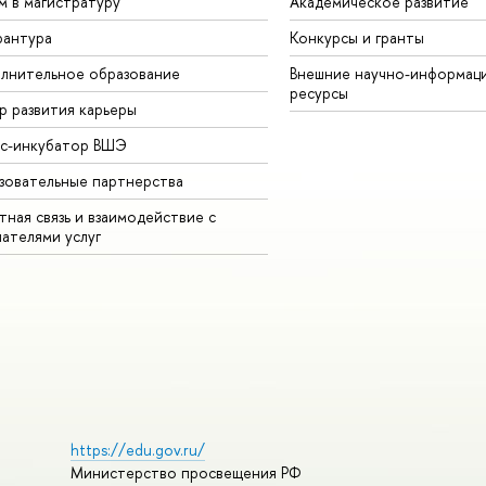
м в магистратуру
Академическое развитие
рантура
Конкурсы и гранты
лнительное образование
Внешние научно-информац
ресурсы
р развития карьеры
ес-инкубатор ВШЭ
зовательные партнерства
ная связь и взаимодействие с
чателями услуг
https://edu.gov.ru/
Министерство просвещения РФ