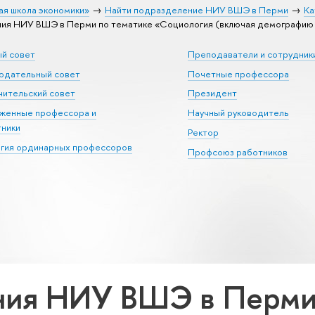
ая школа экономики»
Найти подразделение НИУ ВШЭ в Перми
Ка
ия НИУ ВШЭ в Перми по тематике «Социология (включая демографию 
ый совет
Преподаватели и сотрудник
юдательный совет
Почетные профессора
ительский совет
Президент
уженные профессора и
Научный руководитель
тники
Ректор
егия ординарных профессоров
Профсоюз работников
ия НИУ ВШЭ в Перми 