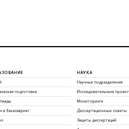
АЗОВАНИЕ
НАУКА
й
Научные подразделения
зовская подготовка
Исследовательские проек
пиады
Мониторинги
м в бакалавриат
Диссертационные советы
а+
Защиты диссертаций