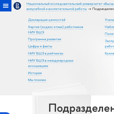
Национальный исследовательский университет «Высш
внеучебной и воспитательной работы
Подразделен
Декларация ценностей
Учен
Хартия (кодекс этики) работников
Набл
НИУ ВШЭ
Попеч
Программа развития
Засл
Цифры и факты
рабо
НИУ ВШЭ в рейтингах
Колл
НИУ ВШЭ в международных
ассоциациях
История
Мы помним
Подразделен