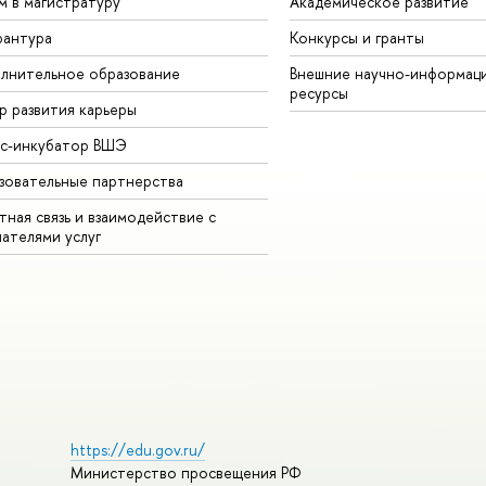
м в магистратуру
Академическое развитие
рантура
Конкурсы и гранты
лнительное образование
Внешние научно-информац
ресурсы
р развития карьеры
ес-инкубатор ВШЭ
зовательные партнерства
ная связь и взаимодействие с
чателями услуг
https://edu.gov.ru/
Министерство просвещения РФ