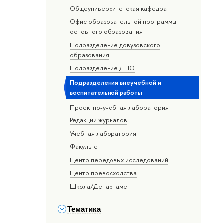
Общеуниверситетская кафедра
Офис образовательной программы
основного образования
Подразделение довузовского
образования
Подразделение ДПО
Подразделения внеучебной и
воспитательной работы
Проектно-учебная лаборатория
Редакции журналов
Учебная лаборатория
Факультет
Центр передовых исследований
Центр превосходства
Школа/Департамент
Тематика