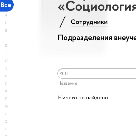
«Социология
Все
А
Сотрудники
Б
В
Подразделения внеуче
Г
Д
Е
Ж
З
И
Название
Й
К
Ничего не найдено
Л
М
Н
О
П