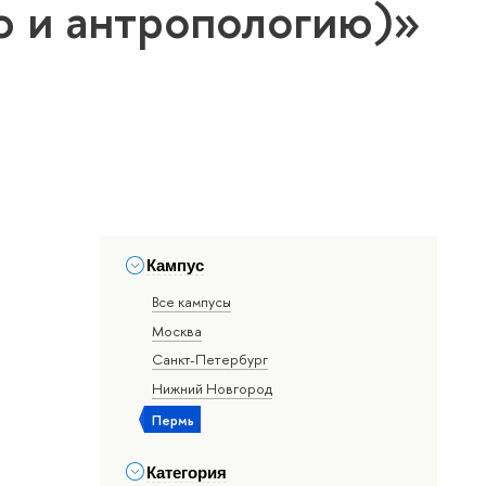
ю и антропологию)»
Кампус
Все кампусы
Москва
Санкт-Петербург
Нижний Новгород
Пермь
Категория