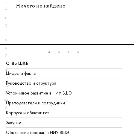
О
Ничего не найдено
П
Р
С
Т
У
Ф
Х
О ВЫШКЕ
О
Ц
Ч
Цифры и факты
Ли
Ш
Руководство и структура
До
Щ
Устойчивое развитие в НИУ ВШЭ
Ол
Э
Ю
Преподаватели и сотрудники
Пр
Я
Корпуса и общежития
Вы
Закупки
Пр
Обращения граждан в НИУ ВШЭ
Ас