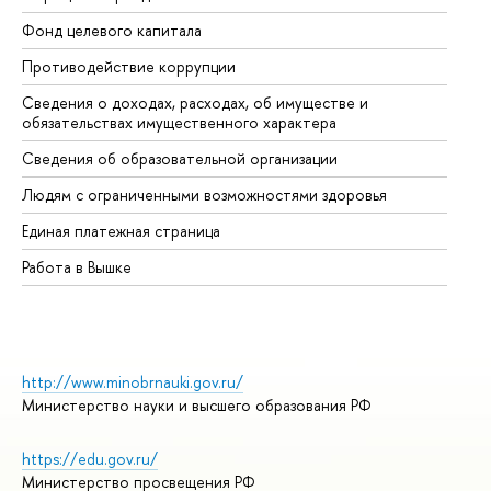
Фонд целевого капитала
До
Противодействие коррупции
Це
Сведения о доходах, расходах, об имуществе и
Би
обязательствах имущественного характера
Об
Сведения об образовательной организации
Об
Людям с ограниченными возможностями здоровья
Единая платежная страница
Работа в Вышке
http://www.minobrnauki.gov.ru/
Министерство науки и высшего образования РФ
https://edu.gov.ru/
Министерство просвещения РФ