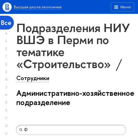
Высшая школа экономики
Меню
Все
Подразделения НИУ
А
ВШЭ в Перми по
Б
тематике
В
Г
«Строительство»
Д
Е
Сотрудники
Ж
З
Административно-хозяйственное
И
подразделение
Й
К
Л
М
Н