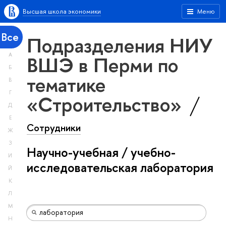
Высшая школа экономики
Меню
Все
Подразделения НИУ
А
ВШЭ в Перми по
Б
тематике
В
Г
«Строительство»
Д
Е
Сотрудники
Ж
З
Научно-учебная / учебно-
И
исследовательская лаборатория
Й
К
Л
М
Н