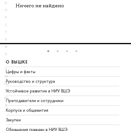
О
Ничего не найдено
П
Р
С
Т
У
Ф
Х
О ВЫШКЕ
О
Ц
Ч
Цифры и факты
Ли
Ш
Руководство и структура
До
Щ
Устойчивое развитие в НИУ ВШЭ
Ол
Э
Ю
Преподаватели и сотрудники
Пр
Я
Корпуса и общежития
Вы
Закупки
Пр
Обращения граждан в НИУ ВШЭ
Ас