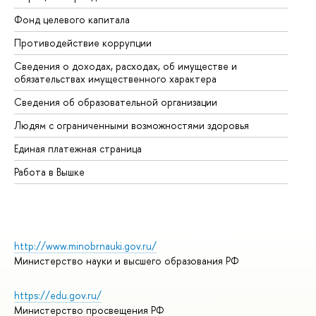
Фонд целевого капитала
До
Противодействие коррупции
Це
Сведения о доходах, расходах, об имуществе и
Би
обязательствах имущественного характера
Об
Сведения об образовательной организации
Об
Людям с ограниченными возможностями здоровья
Единая платежная страница
Работа в Вышке
http://www.minobrnauki.gov.ru/
Министерство науки и высшего образования РФ
https://edu.gov.ru/
Министерство просвещения РФ