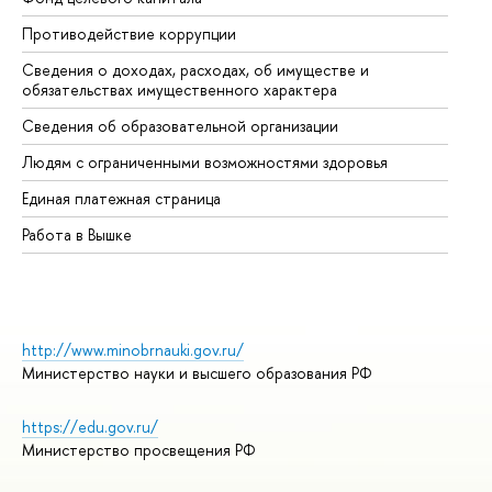
Противодействие коррупции
Це
Сведения о доходах, расходах, об имуществе и
Би
обязательствах имущественного характера
Об
Сведения об образовательной организации
Об
Людям с ограниченными возможностями здоровья
Единая платежная страница
Работа в Вышке
http://www.minobrnauki.gov.ru/
Министерство науки и высшего образования РФ
https://edu.gov.ru/
Министерство просвещения РФ