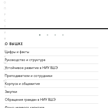
О
П
Р
С
Т
У
Ф
О ВЫШКЕ
О
Х
Ц
Цифры и факты
Ли
Ч
Руководство и структура
До
Ш
Устойчивое развитие в НИУ ВШЭ
Ол
Щ
Э
Преподаватели и сотрудники
Пр
Ю
Корпуса и общежития
Вы
Я
Закупки
Пр
Обращения граждан в НИУ ВШЭ
Ас
Фонд целевого капитала
До