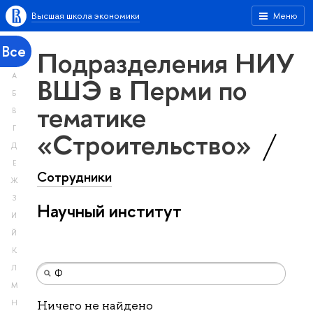
Высшая школа экономики
Меню
Все
Подразделения НИУ
А
ВШЭ в Перми по
Б
тематике
В
Г
«Строительство»
Д
Е
Сотрудники
Ж
З
Научный институт
И
Й
К
Л
М
Н
Ничего не найдено