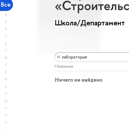
«Строитель
Все
А
Школа/Департамент
Б
В
Г
Д
Е
Ж
З
Название
И
Ничего не найдено
Й
К
Л
М
Н
О
П