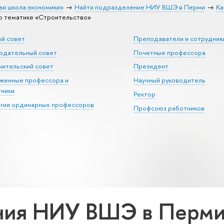
ая школа экономики»
Найти подразделение НИУ ВШЭ в Перми
Ка
 тематике «Строительство»
ый совет
Преподаватели и сотрудник
юдательный совет
Почетные профессора
ительский совет
Президент
уженные профессора и
Научный руководитель
тники
Ректор
егия ординарных профессоров
Профсоюз работников
ия НИУ ВШЭ в Перми 