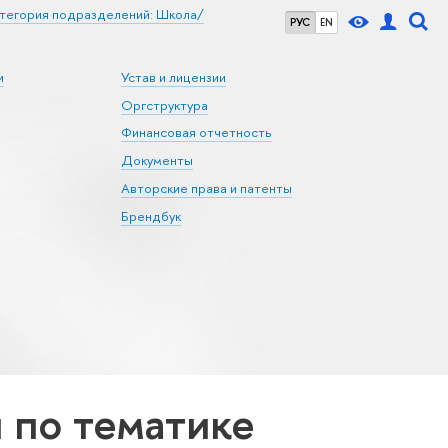
тегория подразделений: Школа/
РУС
EN
и
Устав и лицензии
Оргструктура
Финансовая отчетность
Документы
Авторские права и патенты
Брендбук
по тематике