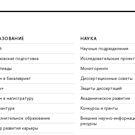
АЗОВАНИЕ
НАУКА
й
Научные подразделения
зовская подготовка
Исследовательские проек
пиады
Мониторинги
м в бакалавриат
Диссертационные советы
а+
Защиты диссертаций
м в магистратуру
Академическое развитие
рантура
Конкурсы и гранты
лнительное образование
Внешние научно-информац
ресурсы
р развития карьеры