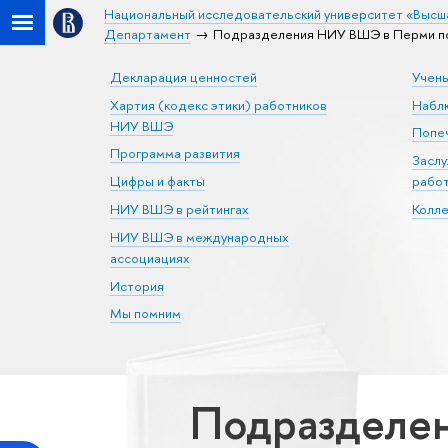
Национальный исследовательский университет «Высш
Департамент
Подразделения НИУ ВШЭ в Перми по
Декларация ценностей
Учен
Хартия (кодекс этики) работников
Набл
НИУ ВШЭ
Попеч
Программа развития
Засл
Цифры и факты
рабо
НИУ ВШЭ в рейтингах
Колл
НИУ ВШЭ в международных
ассоциациях
История
Мы помним
Подразделен