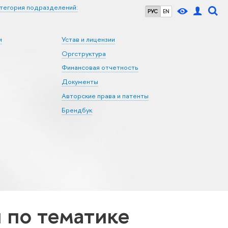
тегория подразделений:
РУС
EN
и
Устав и лицензии
Оргструктура
Финансовая отчетность
Документы
Авторские права и патенты
Брендбук
по тематике