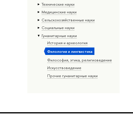
Тех­ничес­кие науки
Медицинские науки
Сельскохозяйственные науки
Социальные науки
Гуманитарные науки
История и археология
Филология и лингвистика
Философия, этика, религиоведение
Искусствоведение
Прочие гуманитарные науки