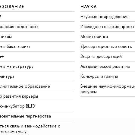
АЗОВАНИЕ
НАУКА
й
Научные подразделения
зовская подготовка
Исследовательские проек
пиады
Мониторинги
м в бакалавриат
Диссертационные советы
а+
Защиты диссертаций
м в магистратуру
Академическое развитие
рантура
Конкурсы и гранты
лнительное образование
Внешние научно-информац
ресурсы
р развития карьеры
ес-инкубатор ВШЭ
зовательные партнерства
ная связь и взаимодействие с
чателями услуг