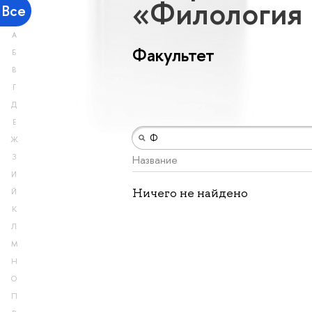
«Филология 
Все
А
Факультет
Б
В
Г
Д
Е
Ж
З
Название
И
Ничего не найдено
Й
К
Л
М
Н
О
П