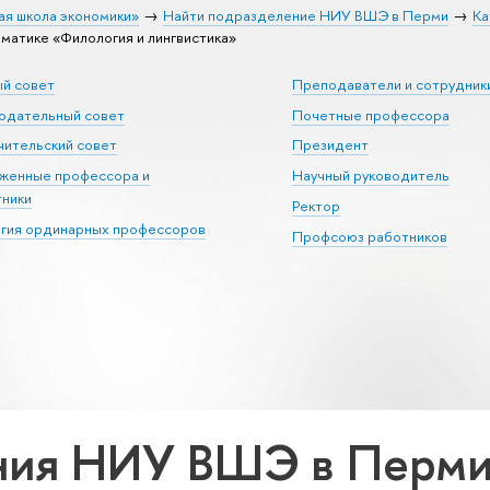
ая школа экономики»
Найти подразделение НИУ ВШЭ в Перми
Ка
атике «Филология и лингвистика»
ый совет
Преподаватели и сотрудник
юдательный совет
Почетные профессора
ительский совет
Президент
уженные профессора и
Научный руководитель
тники
Ректор
егия ординарных профессоров
Профсоюз работников
ия НИУ ВШЭ в Перми 