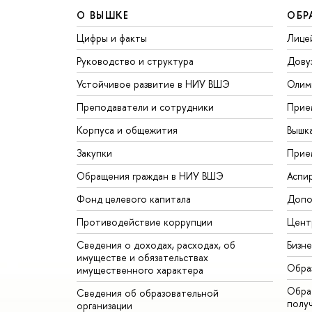
О ВЫШКЕ
ОБР
Цифры и факты
Лице
Руководство и структура
Дову
Устойчивое развитие в НИУ ВШЭ
Олим
Преподаватели и сотрудники
Прие
Корпуса и общежития
Вышк
Закупки
Прие
Обращения граждан в НИУ ВШЭ
Аспи
Фонд целевого капитала
Допо
Противодействие коррупции
Цент
Сведения о доходах, расходах, об
Бизн
имуществе и обязательствах
Обра
имущественного характера
Обрат
Сведения об образовательной
полу
организации