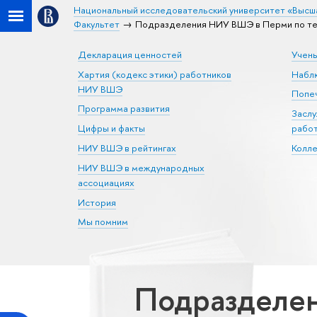
Национальный исследовательский университет «Высш
Факультет
Подразделения НИУ ВШЭ в Перми по тем
Декларация ценностей
Учен
Хартия (кодекс этики) работников
Набл
НИУ ВШЭ
Попеч
Программа развития
Засл
Цифры и факты
рабо
НИУ ВШЭ в рейтингах
Колл
НИУ ВШЭ в международных
ассоциациях
История
Мы помним
Подразделен