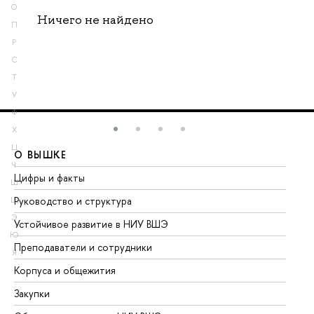
О
Ничего не найдено
П
Р
С
Т
У
Ф
Х
Ц
О ВЫШКЕ
О
Ч
Цифры и факты
Ли
Ш
Руководство и структура
До
Щ
Э
Устойчивое развитие в НИУ ВШЭ
Ол
Ю
Преподаватели и сотрудники
Пр
Я
Корпуса и общежития
Вы
Закупки
Пр