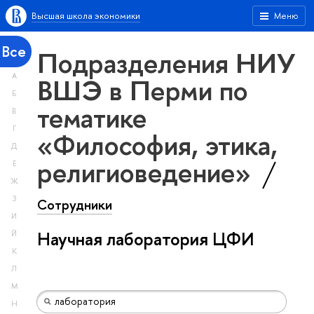
Высшая школа экономики
Меню
Все
Подразделения НИУ
А
ВШЭ в Перми по
Б
тематике
В
Г
«Философия, этика,
Д
религиоведение»
Е
Ж
З
Сотрудники
И
Научная лаборатория ЦФИ
Й
К
Л
М
Н