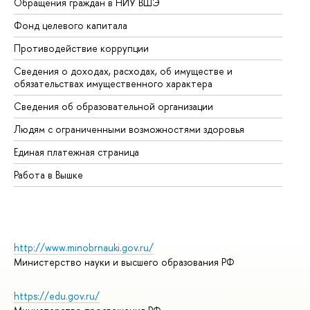
Обращения граждан в НИУ ВШЭ
Ас
Фонд целевого капитала
До
Противодействие коррупции
Це
Сведения о доходах, расходах, об имуществе и
Би
обязательствах имущественного характера
Об
Сведения об образовательной организации
Об
Людям с ограниченными возможностями здоровья
Единая платежная страница
Работа в Вышке
http://www.minobrnauki.gov.ru/
Министерство науки и высшего образования РФ
https://edu.gov.ru/