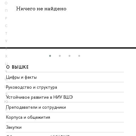
О
Ничего не найдено
П
Р
С
Т
У
Ф
Х
Ц
О ВЫШКЕ
О
Ч
Цифры и факты
Ли
Ш
Руководство и структура
До
Щ
Э
Устойчивое развитие в НИУ ВШЭ
Ол
Ю
Преподаватели и сотрудники
Пр
Я
Корпуса и общежития
Вы
Закупки
Пр