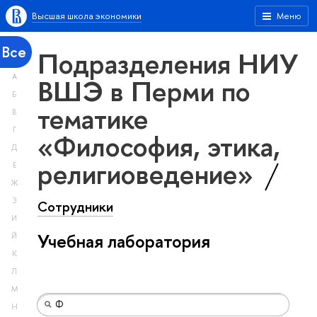
Высшая школа экономики
Меню
Все
Подразделения НИУ
А
ВШЭ в Перми по
Б
тематике
В
Г
«Философия, этика,
Д
религиоведение»
Е
Ж
З
Сотрудники
И
Учебная лаборатория
Й
К
Л
М
Н