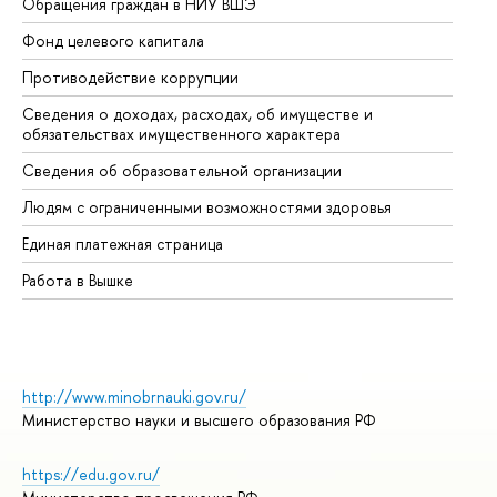
Обращения граждан в НИУ ВШЭ
Ас
Фонд целевого капитала
До
Противодействие коррупции
Це
Сведения о доходах, расходах, об имуществе и
Би
обязательствах имущественного характера
Об
Сведения об образовательной организации
Об
Людям с ограниченными возможностями здоровья
Единая платежная страница
Работа в Вышке
http://www.minobrnauki.gov.ru/
Министерство науки и высшего образования РФ
https://edu.gov.ru/