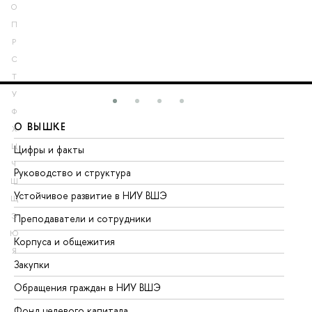
О
П
Р
С
Т
У
Ф
О ВЫШКЕ
О
Х
Ц
Цифры и факты
Ли
Ч
Руководство и структура
До
Ш
Устойчивое развитие в НИУ ВШЭ
Ол
Щ
Э
Преподаватели и сотрудники
Пр
Ю
Корпуса и общежития
Вы
Я
Закупки
Пр
Обращения граждан в НИУ ВШЭ
Ас
Фонд целевого капитала
До