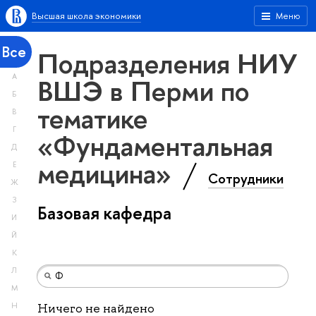
Высшая школа экономики
Меню
Все
Подразделения НИУ
А
ВШЭ в Перми по
Б
тематике
В
Г
«Фундаментальная
Д
медицина»
Е
Сотрудники
Ж
З
Базовая кафедра
И
Й
К
Л
М
Н
Ничего не найдено