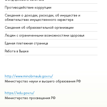
Противодействие коррупции
Це
Сведения о доходах, расходах, об имуществе и
Би
обязательствах имущественного характера
Об
Сведения об образовательной организации
Об
Людям с ограниченными возможностями здоровья
Единая платежная страница
Работа в Вышке
http://www.minobrnauki.gov.ru/
Министерство науки и высшего образования РФ
https://edu.gov.ru/
Министерство просвещения РФ