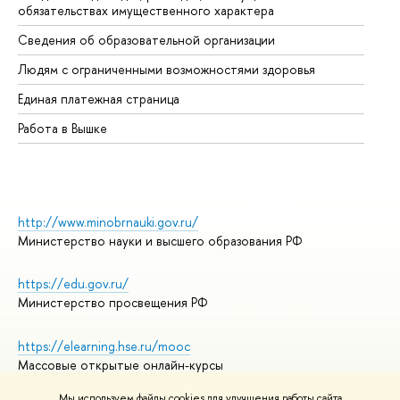
обязательствах имущественного характера
Об
Сведения об образовательной организации
Об
Людям с ограниченными возможностями здоровья
Единая платежная страница
Работа в Вышке
http://www.minobrnauki.gov.ru/
Министерство науки и высшего образования РФ
https://edu.gov.ru/
Министерство просвещения РФ
https://elearning.hse.ru/mooc
Массовые открытые онлайн-курсы
Мы используем файлы cookies для улучшения работы сайта