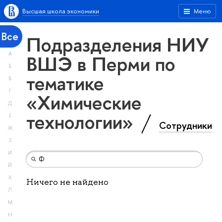
Высшая школа экономики
Меню
Все
Подразделения НИУ
А
ВШЭ в Перми по
Б
тематике
В
Г
«Химические
Д
технологии»
Е
Сотрудники
Ж
З
И
Й
К
Ничего не найдено
Л
М
Н