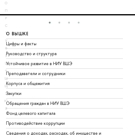
О
П
Р
С
О ВЫШКЕ
О
Т
У
Цифры и факты
Ли
Ф
Руководство и структура
До
Х
Устойчивое развитие в НИУ ВШЭ
Ол
Ц
Ч
Преподаватели и сотрудники
Пр
Ш
Корпуса и общежития
Вы
Щ
Закупки
Пр
Э
Ю
Обращения граждан в НИУ ВШЭ
Ас
Я
Фонд целевого капитала
До
Противодействие коррупции
Це
Сведения о доходах, расходах, об имуществе и
Би