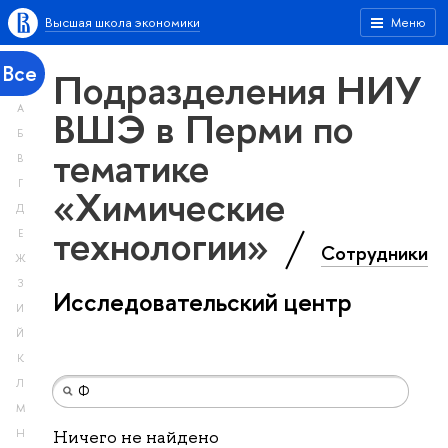
Высшая школа экономики
Меню
Все
Подразделения НИУ
А
ВШЭ в Перми по
Б
тематике
В
Г
«Химические
Д
технологии»
Е
Сотрудники
Ж
З
Исследовательский центр
И
Й
К
Л
М
Н
Ничего не найдено