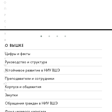
О
П
Р
С
Т
У
Ф
О ВЫШКЕ
О
Х
Ц
Цифры и факты
Ли
Ч
Руководство и структура
До
Ш
Устойчивое развитие в НИУ ВШЭ
Ол
Щ
Э
Преподаватели и сотрудники
Пр
Ю
Корпуса и общежития
Вы
Я
Закупки
Пр
Обращения граждан в НИУ ВШЭ
Ас
Фонд целевого капитала
До