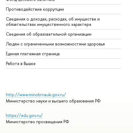
Противодействие коррупции
Це
Сведения о доходах, расходах, об имуществе и
Би
обязательствах имущественного характера
Об
Сведения об образовательной организации
Об
Людям с ограниченными возможностями здоровья
Единая платежная страница
Работа в Вышке
http://www.minobrnauki.gov.ru/
Министерство науки и высшего образования РФ
https://edu.gov.ru/
Министерство просвещения РФ