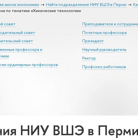
ая школа экономики»
Найти подразделение НИУ ВШЭ в Перми
Ка
и по тематике «Химические технологии»
ый совет
Преподаватели и сотрудник
юдательный совет
Почетные профессора
ительский совет
Президент
уженные профессора и
Научный руководитель
тники
Ректор
егия ординарных профессоров
Профсоюз работников
ия НИУ ВШЭ в Перми 