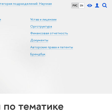
тегория подразделений: Научная
РУС
EN
и
Устав и лицензии
Оргструктура
Финансовая отчетность
Документы
Авторские права и патенты
Брендбук
по тематике