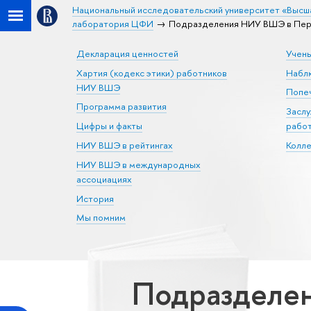
Национальный исследовательский университет «Высш
лаборатория ЦФИ
Подразделения НИУ ВШЭ в Перм
Декларация ценностей
Учен
Хартия (кодекс этики) работников
Набл
НИУ ВШЭ
Попеч
Программа развития
Засл
Цифры и факты
рабо
НИУ ВШЭ в рейтингах
Колл
НИУ ВШЭ в международных
ассоциациях
История
Мы помним
Подразделен