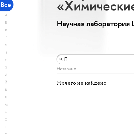
«Химически
Все
А
Научная лаборатория
Б
В
Г
Д
Е
Ж
З
Название
И
Ничего не найдено
Й
К
Л
М
Н
О
П