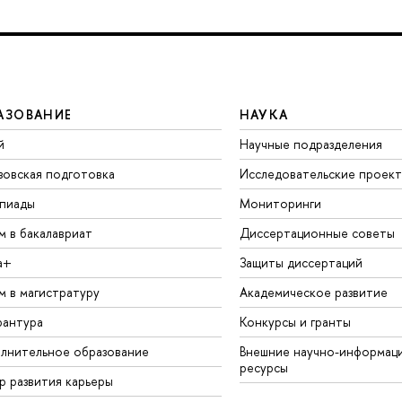
АЗОВАНИЕ
НАУКА
й
Научные подразделения
зовская подготовка
Исследовательские проек
пиады
Мониторинги
м в бакалавриат
Диссертационные советы
а+
Защиты диссертаций
м в магистратуру
Академическое развитие
рантура
Конкурсы и гранты
лнительное образование
Внешние научно-информац
ресурсы
р развития карьеры