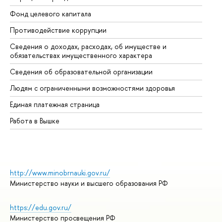
Фонд целевого капитала
До
Противодействие коррупции
Це
Сведения о доходах, расходах, об имуществе и
Би
обязательствах имущественного характера
Об
Сведения об образовательной организации
Об
Людям с ограниченными возможностями здоровья
Единая платежная страница
Работа в Вышке
http://www.minobrnauki.gov.ru/
Министерство науки и высшего образования РФ
https://edu.gov.ru/
Министерство просвещения РФ