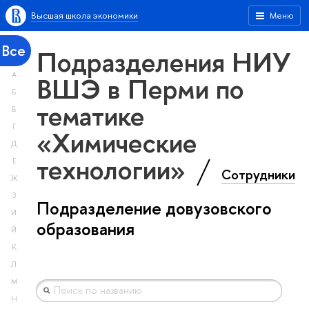
Высшая школа экономики
Меню
Все
Подразделения НИУ
А
ВШЭ в Перми по
Б
тематике
В
Г
«Химические
Д
технологии»
Е
Сотрудники
Ж
З
Подразделение довузовского
И
образования
Й
К
Л
М
Н