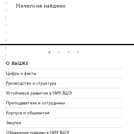
О
Ничего не найдено
П
Р
С
Т
У
Ф
Х
О ВЫШКЕ
О
Ц
Ч
Цифры и факты
Ли
Ш
Руководство и структура
До
Щ
Устойчивое развитие в НИУ ВШЭ
Ол
Э
Ю
Преподаватели и сотрудники
Пр
Я
Корпуса и общежития
Вы
Закупки
Пр
Обращения граждан в НИУ ВШЭ
Ас