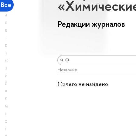
«Химически
Все
А
Редакции журналов
Б
В
Г
Д
Е
Ж
З
Название
И
Ничего не найдено
Й
К
Л
М
Н
О
П