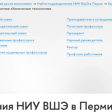
ая школа экономики»
Найти подразделение НИУ ВШЭ в Перми
Ка
атике «Химические технологии»
ый совет
Преподаватели и сотрудник
юдательный совет
Почетные профессора
ительский совет
Президент
уженные профессора и
Научный руководитель
тники
Ректор
егия ординарных профессоров
Профсоюз работников
ия НИУ ВШЭ в Перми 