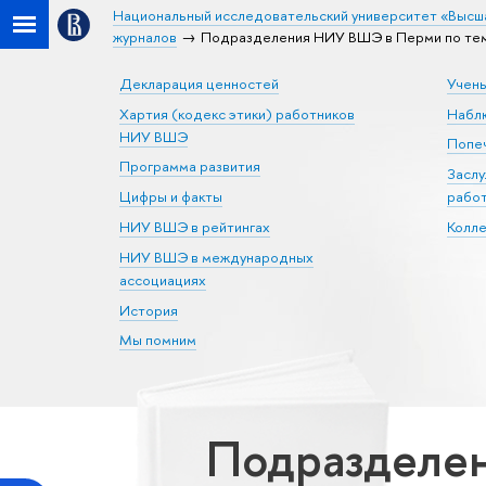
Национальный исследовательский университет «Высш
журналов
Подразделения НИУ ВШЭ в Перми по тем
Декларация ценностей
Учен
Хартия (кодекс этики) работников
Набл
НИУ ВШЭ
Попеч
Программа развития
Засл
Цифры и факты
рабо
НИУ ВШЭ в рейтингах
Колл
НИУ ВШЭ в международных
ассоциациях
История
Мы помним
Подразделен