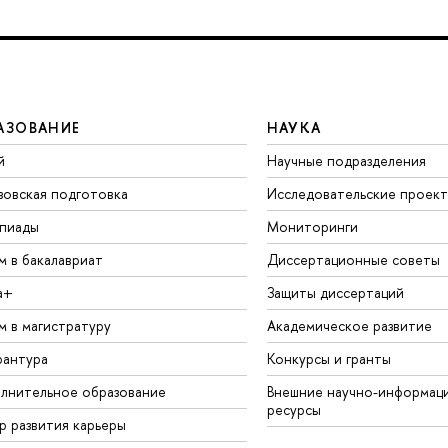
АЗОВАНИЕ
НАУКА
й
Научные подразделения
зовская подготовка
Исследовательские проек
пиады
Мониторинги
м в бакалавриат
Диссертационные советы
а+
Защиты диссертаций
м в магистратуру
Академическое развитие
рантура
Конкурсы и гранты
лнительное образование
Внешние научно-информац
ресурсы
р развития карьеры