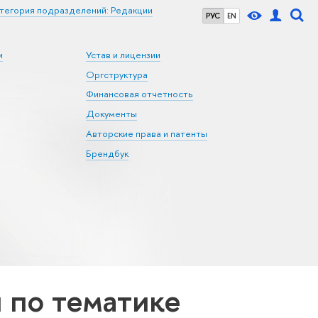
тегория подразделений: Редакции
РУС
EN
и
Устав и лицензии
Оргструктура
Финансовая отчетность
Документы
Авторские права и патенты
Брендбук
по тематике