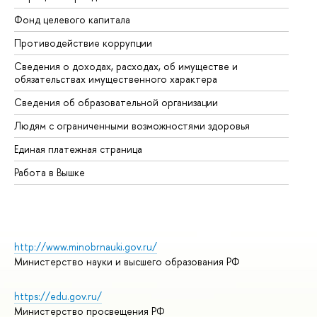
Фонд целевого капитала
До
Противодействие коррупции
Це
Сведения о доходах, расходах, об имуществе и
Би
обязательствах имущественного характера
Об
Сведения об образовательной организации
Об
Людям с ограниченными возможностями здоровья
Единая платежная страница
Работа в Вышке
http://www.minobrnauki.gov.ru/
Министерство науки и высшего образования РФ
https://edu.gov.ru/
Министерство просвещения РФ