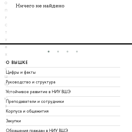
О
Ничего не найдено
П
Р
С
Т
У
Ф
Х
О ВЫШКЕ
О
Ц
Ч
Цифры и факты
Ли
Ш
Руководство и структура
До
Щ
Устойчивое развитие в НИУ ВШЭ
Ол
Э
Ю
Преподаватели и сотрудники
Пр
Я
Корпуса и общежития
Вы
Закупки
Пр
Обращения граждан в НИУ ВШЭ
Ас