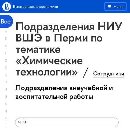
Высшая школа экономики
Меню
Все
Подразделения НИУ
А
ВШЭ в Перми по
Б
тематике
В
Г
«Химические
Д
технологии»
Е
Сотрудники
Ж
З
Подразделения внеучебной и
И
воспитательной работы
Й
К
Л
М
Н