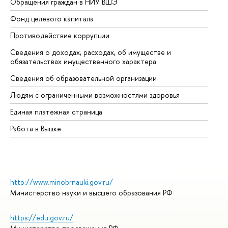
Обращения граждан в НИУ ВШЭ
Ас
Фонд целевого капитала
До
Противодействие коррупции
Це
Сведения о доходах, расходах, об имуществе и
Би
обязательствах имущественного характера
Об
Сведения об образовательной организации
Об
Людям с ограниченными возможностями здоровья
Единая платежная страница
Работа в Вышке
http://www.minobrnauki.gov.ru/
Министерство науки и высшего образования РФ
https://edu.gov.ru/