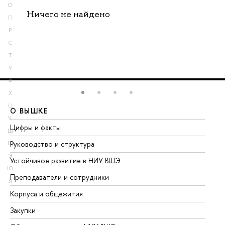
О
Ничего не найдено
П
Р
С
Т
У
Ф
Х
Ц
О ВЫШКЕ
О
Ч
Цифры и факты
Ли
Ш
Руководство и структура
До
Щ
Э
Устойчивое развитие в НИУ ВШЭ
Ол
Ю
Преподаватели и сотрудники
Пр
Я
Корпуса и общежития
Вы
Закупки
Пр