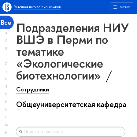
Высшая школа экономики
Меню
Все
Подразделения НИУ
А
ВШЭ в Перми по
Б
тематике
В
Г
«Экологические
Д
биотехнологии»
Е
Ж
З
Сотрудники
И
Общеуниверситетская кафедра
Й
К
Л
М
Н