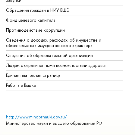
Закупки
Пр
Обращения граждан в НИУ ВШЭ
Ас
Фонд целевого капитала
До
Противодействие коррупции
Це
Сведения о доходах, расходах, об имуществе и
Би
обязательствах имущественного характера
Об
Сведения об образовательной организации
Об
Людям с ограниченными возможностями здоровья
Единая платежная страница
Работа в Вышке
http://www.minobrnauki.gov.ru/
Министерство науки и высшего образования РФ