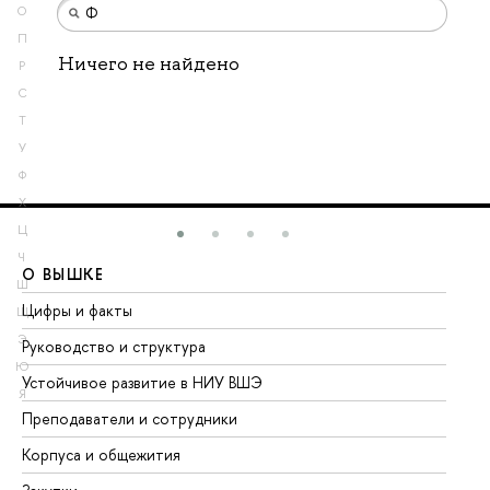
О
П
Ничего не найдено
Р
С
Т
У
Ф
Х
Ц
Ч
О ВЫШКЕ
О
Ш
Цифры и факты
Ли
Щ
Э
Руководство и структура
До
Ю
Устойчивое развитие в НИУ ВШЭ
Ол
Я
Преподаватели и сотрудники
Пр
Корпуса и общежития
Вы