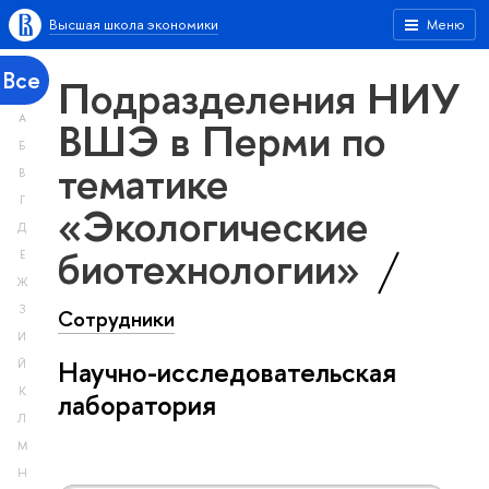
Высшая школа экономики
Меню
Все
Подразделения НИУ
А
ВШЭ в Перми по
Б
тематике
В
Г
«Экологические
Д
биотехнологии»
Е
Ж
З
Сотрудники
И
Научно-исследовательская
Й
К
лаборатория
Л
М
Н