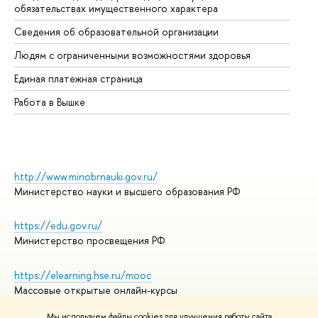
обязательствах имущественного характера
Об
Сведения об образовательной организации
Об
Людям с ограниченными возможностями здоровья
Единая платежная страница
Работа в Вышке
http://www.minobrnauki.gov.ru/
Министерство науки и высшего образования РФ
https://edu.gov.ru/
Министерство просвещения РФ
https://elearning.hse.ru/mooc
Массовые открытые онлайн-курсы
Мы используем файлы cookies для улучшения работы сайта