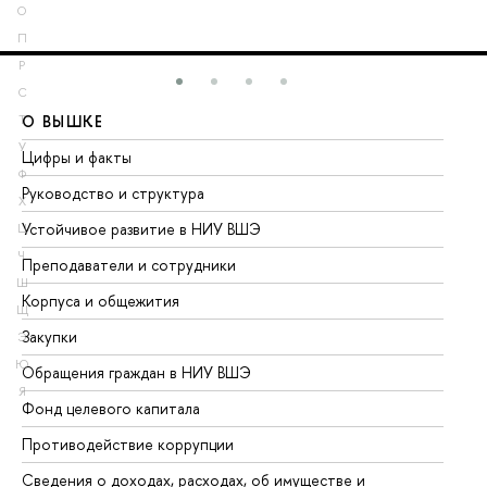
О
П
Р
С
О ВЫШКЕ
О
Т
У
Цифры и факты
Ли
Ф
Руководство и структура
До
Х
Устойчивое развитие в НИУ ВШЭ
Ол
Ц
Ч
Преподаватели и сотрудники
Пр
Ш
Корпуса и общежития
Вы
Щ
Закупки
Пр
Э
Ю
Обращения граждан в НИУ ВШЭ
Ас
Я
Фонд целевого капитала
До
Противодействие коррупции
Це
Сведения о доходах, расходах, об имуществе и
Би