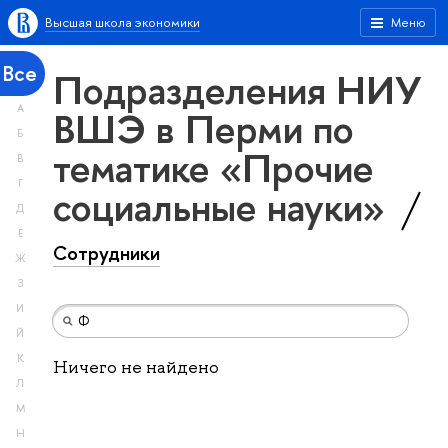
Высшая школа экономики
Меню
Все
Подразделения НИУ
А
ВШЭ в Перми по
Б
тематике «Прочие
В
Г
социальные науки»
Д
Е
Сотрудники
Ж
З
И
Й
К
Ничего не найдено
Л
М
Н