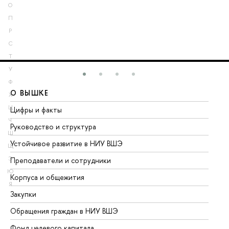
О
П
Р
С
Т
У
Ф
О ВЫШКЕ
О
Х
Ц
Цифры и факты
Ли
Ч
Руководство и структура
До
Ш
Устойчивое развитие в НИУ ВШЭ
Ол
Щ
Э
Преподаватели и сотрудники
Пр
Ю
Корпуса и общежития
Вы
Я
Закупки
Пр
Обращения граждан в НИУ ВШЭ
Ас
Фонд целевого капитала
До