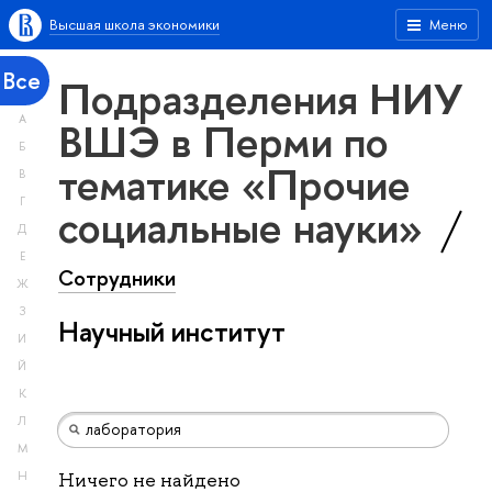
Высшая школа экономики
Меню
Все
Подразделения НИУ
А
ВШЭ в Перми по
Б
тематике «Прочие
В
Г
социальные науки»
Д
Е
Сотрудники
Ж
З
Научный институт
И
Й
К
Л
М
Н
Ничего не найдено