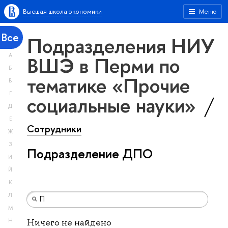
Высшая школа экономики
Меню
Все
Подразделения НИУ
А
ВШЭ в Перми по
Б
тематике «Прочие
В
Г
социальные науки»
Д
Е
Сотрудники
Ж
З
Подразделение ДПО
И
Й
К
Л
М
Н
Ничего не найдено