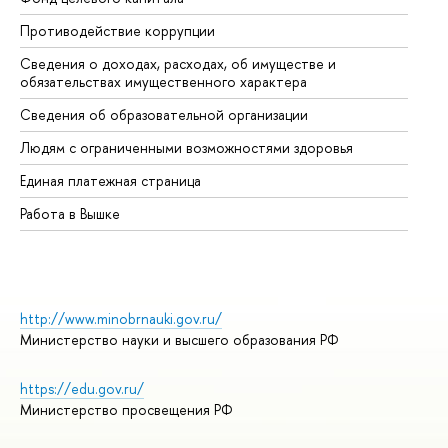
Противодействие коррупции
Це
Сведения о доходах, расходах, об имуществе и
Би
обязательствах имущественного характера
Об
Сведения об образовательной организации
Об
Людям с ограниченными возможностями здоровья
Единая платежная страница
Работа в Вышке
http://www.minobrnauki.gov.ru/
Министерство науки и высшего образования РФ
https://edu.gov.ru/
Министерство просвещения РФ