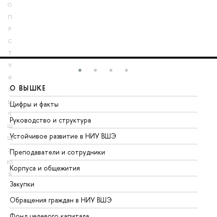
О
П
Р
С
Т
У
Ф
О ВЫШКЕ
О
Х
Ц
Цифры и факты
Ли
Ч
Руководство и структура
До
Ш
Устойчивое развитие в НИУ ВШЭ
Ол
Щ
Э
Преподаватели и сотрудники
Пр
Ю
Корпуса и общежития
Вы
Я
Закупки
Пр
Обращения граждан в НИУ ВШЭ
Ас
Фонд целевого капитала
До