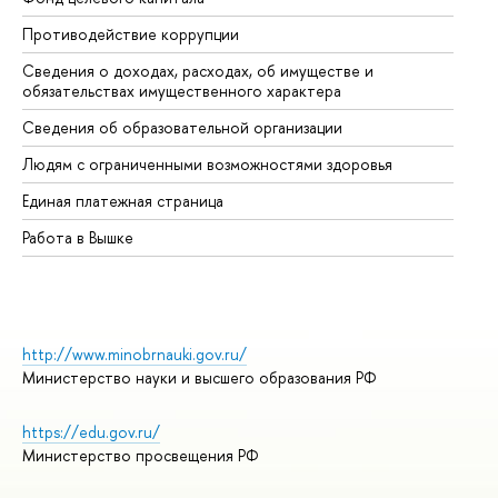
Противодействие коррупции
Це
Сведения о доходах, расходах, об имуществе и
Би
обязательствах имущественного характера
Об
Сведения об образовательной организации
Об
Людям с ограниченными возможностями здоровья
Единая платежная страница
Работа в Вышке
http://www.minobrnauki.gov.ru/
Министерство науки и высшего образования РФ
https://edu.gov.ru/
Министерство просвещения РФ