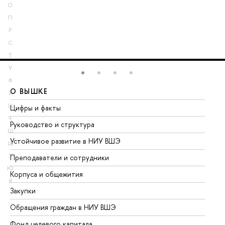
О
П
Р
С
Т
У
Ф
О ВЫШКЕ
О
Х
Ц
Цифры и факты
Ли
Ч
Руководство и структура
До
Ш
Устойчивое развитие в НИУ ВШЭ
Ол
Щ
Э
Преподаватели и сотрудники
Пр
Ю
Корпуса и общежития
Вы
Я
Закупки
Пр
Обращения граждан в НИУ ВШЭ
Ас
Фонд целевого капитала
До