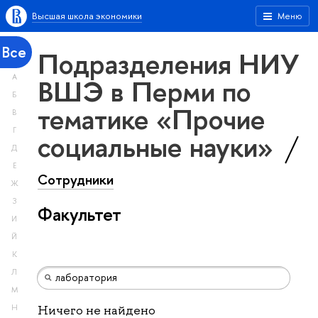
Высшая школа экономики
Меню
Все
Подразделения НИУ
А
ВШЭ в Перми по
Б
тематике «Прочие
В
Г
социальные науки»
Д
Е
Сотрудники
Ж
З
Факультет
И
Й
К
Л
М
Н
Ничего не найдено