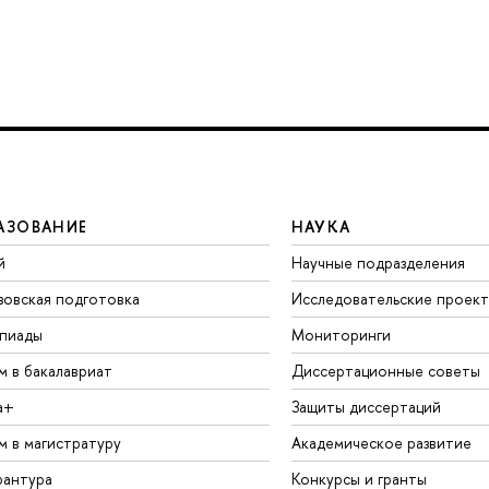
АЗОВАНИЕ
НАУКА
й
Научные подразделения
зовская подготовка
Исследовательские проек
пиады
Мониторинги
м в бакалавриат
Диссертационные советы
а+
Защиты диссертаций
м в магистратуру
Академическое развитие
рантура
Конкурсы и гранты