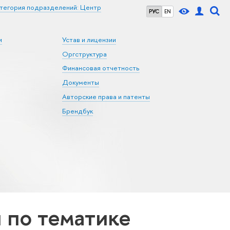
тегория подразделений: Центр
РУС
EN
и
Устав и лицензии
Оргструктура
Финансовая отчетность
Документы
Авторские права и патенты
Брендбук
по тематике