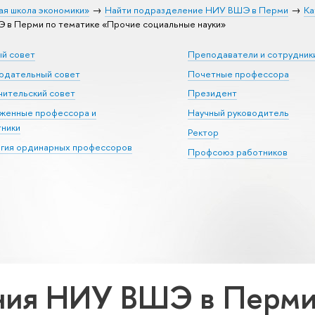
ая школа экономики»
Найти подразделение НИУ ВШЭ в Перми
Ка
в Перми по тематике «Прочие социальные науки»
ый совет
Преподаватели и сотрудник
юдательный совет
Почетные профессора
ительский совет
Президент
уженные профессора и
Научный руководитель
тники
Ректор
егия ординарных профессоров
Профсоюз работников
ия НИУ ВШЭ в Перми 