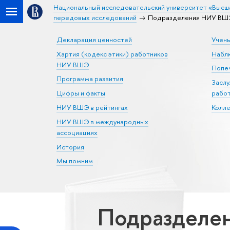
Национальный исследовательский университет «Высш
передовых исследований
Подразделения НИУ ВШЭ 
Декларация ценностей
Учен
Хартия (кодекс этики) работников
Набл
НИУ ВШЭ
Попеч
Программа развития
Засл
Цифры и факты
рабо
НИУ ВШЭ в рейтингах
Колл
НИУ ВШЭ в международных
ассоциациях
История
Мы помним
Подразделен