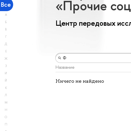
«Прочие соц
Все
А
Центр передовых исс
Б
В
Г
Д
Е
Ж
З
Название
И
Ничего не найдено
Й
К
Л
М
Н
О
П