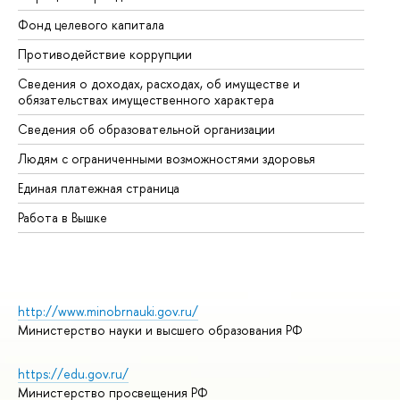
Фонд целевого капитала
До
Противодействие коррупции
Це
Сведения о доходах, расходах, об имуществе и
Би
обязательствах имущественного характера
Об
Сведения об образовательной организации
Об
Людям с ограниченными возможностями здоровья
Единая платежная страница
Работа в Вышке
http://www.minobrnauki.gov.ru/
Министерство науки и высшего образования РФ
https://edu.gov.ru/
Министерство просвещения РФ