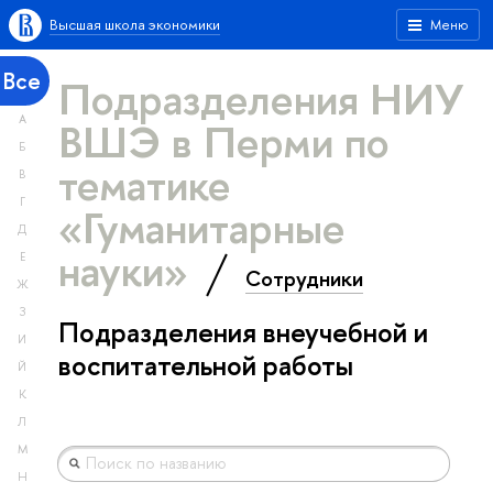
Высшая школа экономики
Меню
Все
Подразделения НИУ
А
ВШЭ в Перми по
Б
тематике
В
Г
«Гуманитарные
Д
науки»
Е
Сотрудники
Ж
З
Подразделения внеучебной и
И
воспитательной работы
Й
К
Л
М
Н