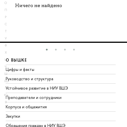
О
Ничего не найдено
П
Р
С
Т
У
Ф
Х
О ВЫШКЕ
О
Ц
Ч
Цифры и факты
Ли
Ш
Руководство и структура
До
Щ
Устойчивое развитие в НИУ ВШЭ
Ол
Э
Ю
Преподаватели и сотрудники
Пр
Я
Корпуса и общежития
Вы
Закупки
Пр
Обращения граждан в НИУ ВШЭ
Ас