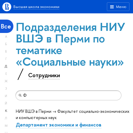
Высшая школа экономики
Меню
Подразделения НИУ
Все
ВШЭ в Перми по
А
тематике
Б
В
«Социальные науки»
Г
Д
Сотрудники
Е
Ж
З
И
Й
НИУ ВШЭ в Перми → Факультет социально-экономических
К
и компьютерных наук
Л
Департамент экономики и финансов
М