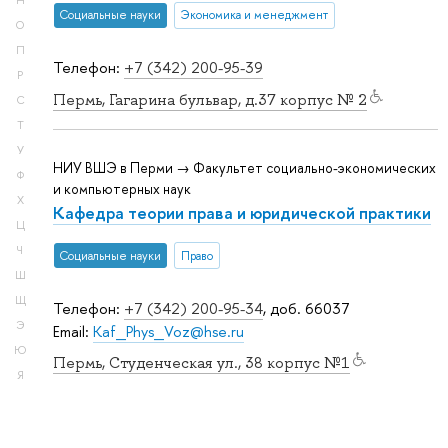
Н
Социальные науки
Экономика и менеджмент
О
П
Телефон:
+7 (342) 200-95-39
Р
Пермь, Гагарина бульвар, д.37 корпус № 2
С
Т
У
НИУ ВШЭ в Перми → Факультет социально-экономических
Ф
и компьютерных наук
Х
Кафедра теории права и юридической практики
Ц
Ч
Социальные науки
Право
Ш
Щ
Телефон:
+7 (342) 200-95-34
, доб. 66037
Э
Email:
Kaf_Phys_Voz@hse.ru
Ю
Пермь, Студенческая ул., 38 корпус №1
Я