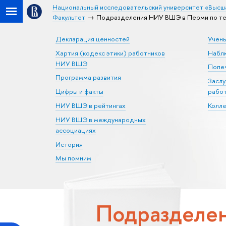
Национальный исследовательский университет «Высш
Факультет
Подразделения НИУ ВШЭ в Перми по те
Декларация ценностей
Учен
Хартия (кодекс этики) работников
Набл
НИУ ВШЭ
Попеч
Программа развития
Засл
Цифры и факты
рабо
НИУ ВШЭ в рейтингах
Колл
НИУ ВШЭ в международных
ассоциациях
История
Мы помним
Подразделен