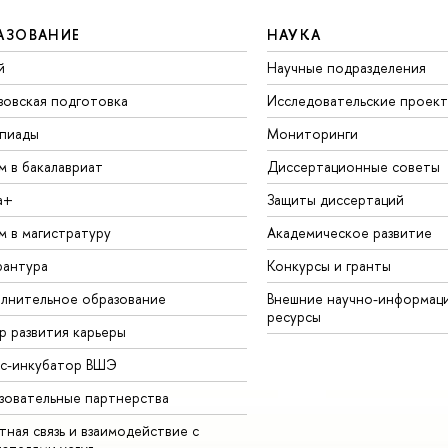
АЗОВАНИЕ
НАУКА
й
Научные подразделения
зовская подготовка
Исследовательские проек
пиады
Мониторинги
м в бакалавриат
Диссертационные советы
а+
Защиты диссертаций
м в магистратуру
Академическое развитие
рантура
Конкурсы и гранты
лнительное образование
Внешние научно-информац
ресурсы
р развития карьеры
ес-инкубатор ВШЭ
зовательные партнерства
ная связь и взаимодействие с