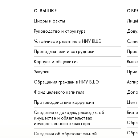
О ВЫШКЕ
ОБР
Цифры и факты
Лице
Руководство и структура
Дову
Устойчивое развитие в НИУ ВШЭ
Олим
Преподаватели и сотрудники
Прие
Корпуса и общежития
Вышк
Закупки
Прие
Обращения граждан в НИУ ВШЭ
Аспи
Фонд целевого капитала
Допо
Противодействие коррупции
Цент
Сведения о доходах, расходах, об
Бизн
имуществе и обязательствах
Обра
имущественного характера
Обрат
Сведения об образовательной