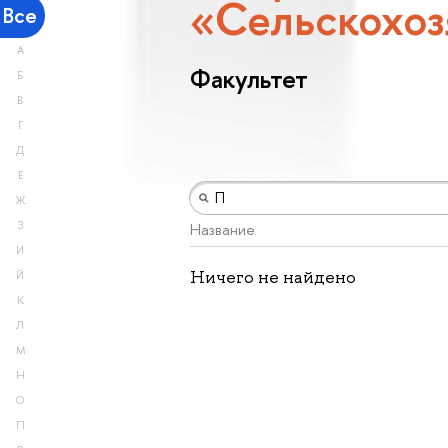
«Сельскохоз
Все
А
Факультет
Б
В
Г
Д
Е
Ж
З
Название
И
Ничего не найдено
Й
К
Л
М
Н
О
П