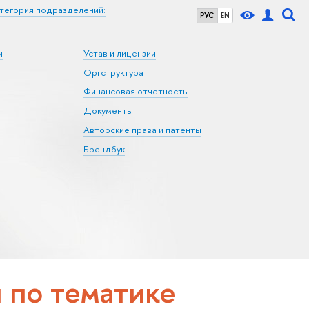
тегория подразделений:
РУС
EN
и
Устав и лицензии
Оргструктура
Финансовая отчетность
Документы
Авторские права и патенты
Брендбук
по тематике