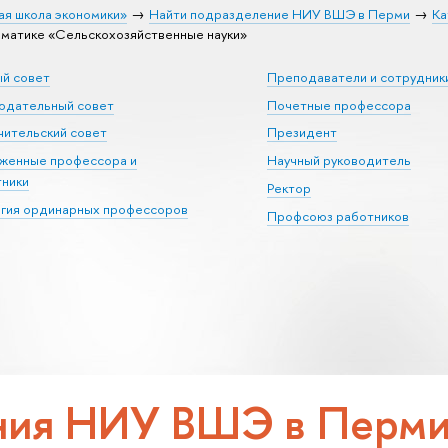
ая школа экономики»
Найти подразделение НИУ ВШЭ в Перми
Ка
матике «Сельскохозяйственные науки»
ый совет
Преподаватели и сотрудник
юдательный совет
Почетные профессора
ительский совет
Президент
уженные профессора и
Научный руководитель
тники
Ректор
егия ординарных профессоров
Профсоюз работников
ия НИУ ВШЭ в Перми 