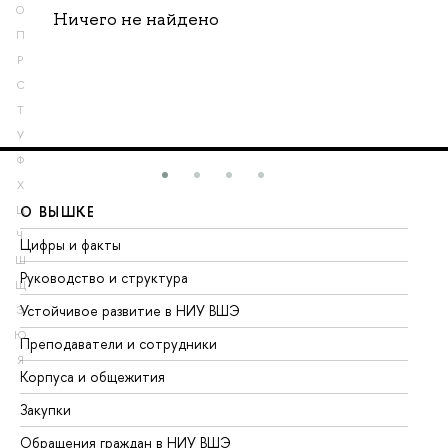
О
Ничего не найдено
П
Р
С
Т
У
Ф
Х
О ВЫШКЕ
О
Ц
Ч
Цифры и факты
Ли
Ш
Руководство и структура
До
Щ
Устойчивое развитие в НИУ ВШЭ
Ол
Э
Ю
Преподаватели и сотрудники
Пр
Я
Корпуса и общежития
Вы
Закупки
Пр
Обращения граждан в НИУ ВШЭ
Ас