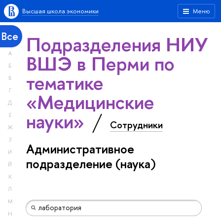
Высшая школа экономики
Меню
Все
Подразделения НИУ
А
ВШЭ в Перми по
Б
тематике
В
Г
«Медицинские
Д
науки»
Е
Сотрудники
Ж
З
Административное
И
подразделение (наука)
Й
К
Л
М
Н