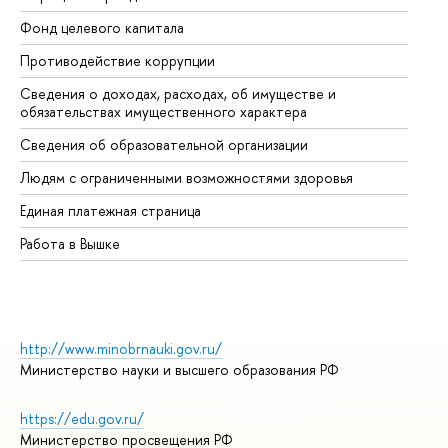
Фонд целевого капитала
До
Противодействие коррупции
Це
Сведения о доходах, расходах, об имуществе и
Би
обязательствах имущественного характера
Об
Сведения об образовательной организации
Об
Людям с ограниченными возможностями здоровья
Единая платежная страница
Работа в Вышке
http://www.minobrnauki.gov.ru/
Министерство науки и высшего образования РФ
https://edu.gov.ru/
Министерство просвещения РФ