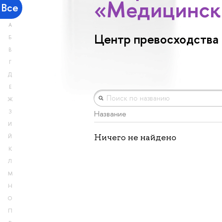
«Медицинск
Все
А
Центр превосходства
Б
В
Г
Д
Е
Ж
З
Название
И
Ничего не найдено
Й
К
Л
М
Н
О
П