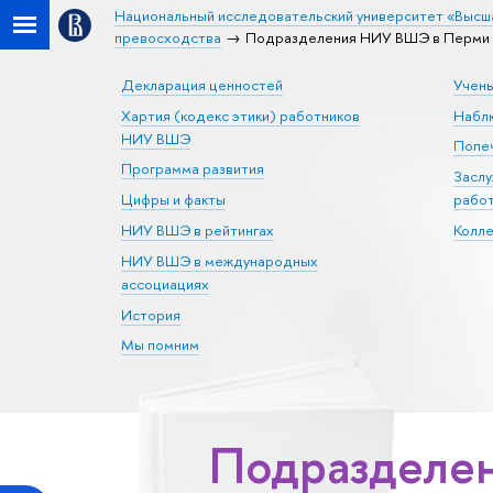
Национальный исследовательский университет «Высш
превосходства
Подразделения НИУ ВШЭ в Перми п
Декларация ценностей
Учен
Хартия (кодекс этики) работников
Набл
НИУ ВШЭ
Попеч
Программа развития
Засл
Цифры и факты
рабо
НИУ ВШЭ в рейтингах
Колл
НИУ ВШЭ в международных
ассоциациях
История
Мы помним
Подразделен