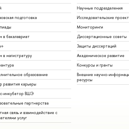
й
Научные подразделения
зовская подготовка
Исследовательские проек
пиады
Мониторинги
м в бакалавриат
Диссертационные советы
а+
Защиты диссертаций
м в магистратуру
Академическое развитие
рантура
Конкурсы и гранты
лнительное образование
Внешние научно-информац
ресурсы
р развития карьеры
ес-инкубатор ВШЭ
зовательные партнерства
ная связь и взаимодействие с
чателями услуг