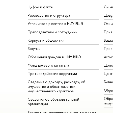
Цифры и факты
Лице
Руководство и структура
Дову
Устойчивое развитие в НИУ ВШЭ
Олим
Преподаватели и сотрудники
Прие
Корпуса и общежития
Вышк
Закупки
Прие
Обращения граждан в НИУ ВШЭ
Аспи
Фонд целевого капитала
Допо
Противодействие коррупции
Цент
Сведения о доходах, расходах, об
Бизн
имуществе и обязательствах
Обра
имущественного характера
Обрат
Сведения об образовательной
полу
организации
Людям с ограниченными возможностями