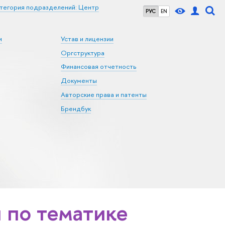
тегория подразделений: Центр
РУС
EN
и
Устав и лицензии
Оргструктура
Финансовая отчетность
Документы
Авторские права и патенты
Брендбук
по тематике