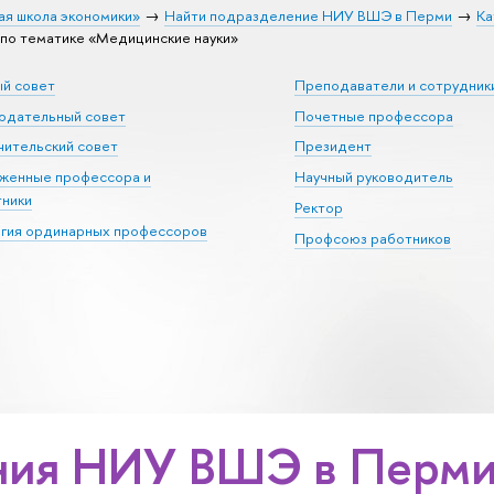
ая школа экономики»
Найти подразделение НИУ ВШЭ в Перми
Ка
о тематике «Медицинские науки»
ый совет
Преподаватели и сотрудник
юдательный совет
Почетные профессора
ительский совет
Президент
уженные профессора и
Научный руководитель
тники
Ректор
егия ординарных профессоров
Профсоюз работников
ия НИУ ВШЭ в Перми 