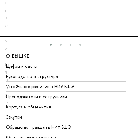
О
П
Р
С
Т
У
Ф
О ВЫШКЕ
О
Х
Ц
Цифры и факты
Ли
Ч
Руководство и структура
До
Ш
Устойчивое развитие в НИУ ВШЭ
Ол
Щ
Э
Преподаватели и сотрудники
Пр
Ю
Корпуса и общежития
Вы
Я
Закупки
Пр
Обращения граждан в НИУ ВШЭ
Ас
Фонд целевого капитала
До