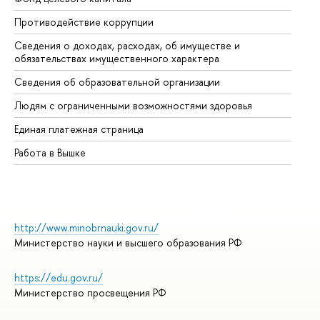
Противодействие коррупции
Це
Сведения о доходах, расходах, об имуществе и
Би
обязательствах имущественного характера
Об
Сведения об образовательной организации
Об
Людям с ограниченными возможностями здоровья
Единая платежная страница
Работа в Вышке
http://www.minobrnauki.gov.ru/
Министерство науки и высшего образования РФ
https://edu.gov.ru/
Министерство просвещения РФ