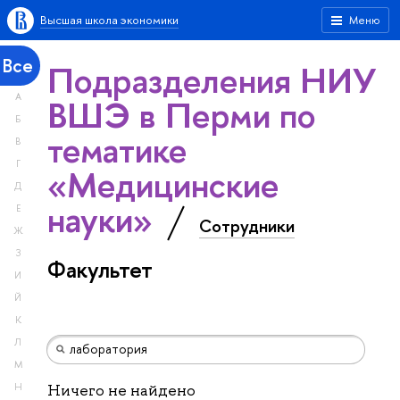
Высшая школа экономики
Меню
Все
Подразделения НИУ
А
ВШЭ в Перми по
Б
тематике
В
Г
«Медицинские
Д
науки»
Е
Сотрудники
Ж
З
Факультет
И
Й
К
Л
М
Н
Ничего не найдено