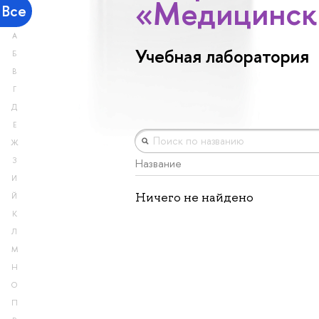
«Медицинск
Все
А
Учебная лаборатория
Б
В
Г
Д
Е
Ж
З
Название
И
Ничего не найдено
Й
К
Л
М
Н
О
П