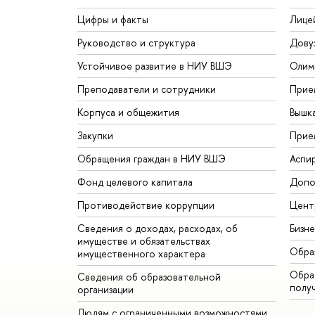
Цифры и факты
Лице
Руководство и структура
Дову
Устойчивое развитие в НИУ ВШЭ
Олим
Преподаватели и сотрудники
Прие
Корпуса и общежития
Вышк
Закупки
Прие
Обращения граждан в НИУ ВШЭ
Аспи
Фонд целевого капитала
Допо
Противодействие коррупции
Цент
Сведения о доходах, расходах, об
Бизн
имуществе и обязательствах
Обра
имущественного характера
Обрат
Сведения об образовательной
полу
организации
Людям с ограниченными возможностями