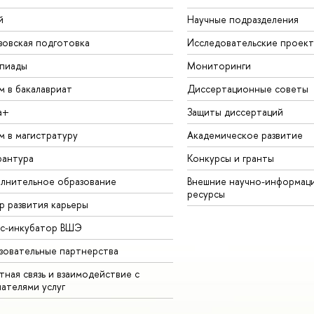
й
Научные подразделения
зовская подготовка
Исследовательские проек
пиады
Мониторинги
м в бакалавриат
Диссертационные советы
а+
Защиты диссертаций
м в магистратуру
Академическое развитие
рантура
Конкурсы и гранты
лнительное образование
Внешние научно-информац
ресурсы
р развития карьеры
ес-инкубатор ВШЭ
зовательные партнерства
ная связь и взаимодействие с
чателями услуг