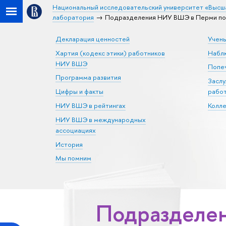
Национальный исследовательский университет «Высш
лаборатория
Подразделения НИУ ВШЭ в Перми по 
Декларация ценностей
Учен
Хартия (кодекс этики) работников
Набл
НИУ ВШЭ
Попеч
Программа развития
Засл
Цифры и факты
рабо
НИУ ВШЭ в рейтингах
Колл
НИУ ВШЭ в международных
ассоциациях
История
Мы помним
Подразделен