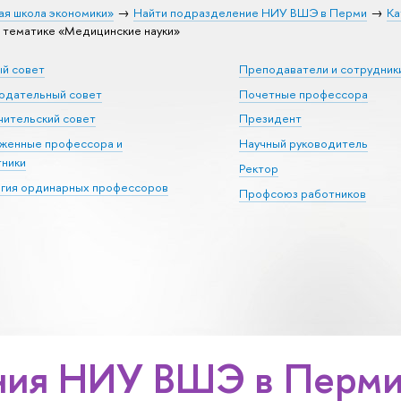
ая школа экономики»
Найти подразделение НИУ ВШЭ в Перми
Ка
тематике «Медицинские науки»
ый совет
Преподаватели и сотрудник
юдательный совет
Почетные профессора
ительский совет
Президент
уженные профессора и
Научный руководитель
тники
Ректор
егия ординарных профессоров
Профсоюз работников
ия НИУ ВШЭ в Перми 