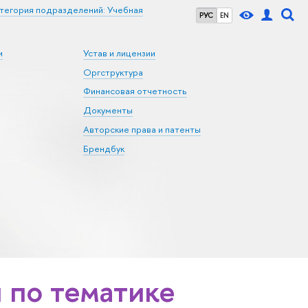
тегория подразделений: Учебная
РУС
EN
и
Устав и лицензии
Оргструктура
Финансовая отчетность
Документы
Авторские права и патенты
Брендбук
по тематике