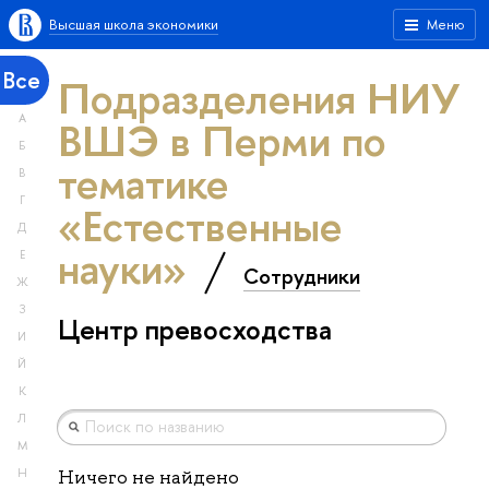
Высшая школа экономики
Меню
Все
Подразделения НИУ
А
ВШЭ в Перми по
Б
тематике
В
Г
«Естественные
Д
науки»
Е
Сотрудники
Ж
З
Центр превосходства
И
Й
К
Л
М
Н
Ничего не найдено