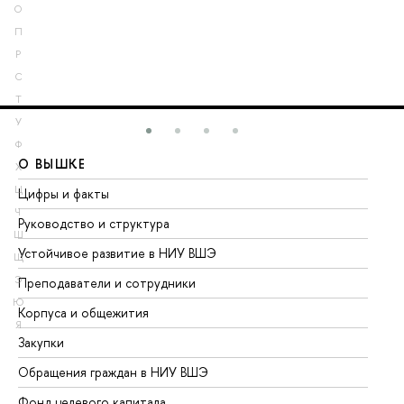
О
П
Р
С
Т
У
Ф
О ВЫШКЕ
О
Х
Ц
Цифры и факты
Ли
Ч
Руководство и структура
До
Ш
Устойчивое развитие в НИУ ВШЭ
Ол
Щ
Э
Преподаватели и сотрудники
Пр
Ю
Корпуса и общежития
Вы
Я
Закупки
Пр
Обращения граждан в НИУ ВШЭ
Ас
Фонд целевого капитала
До