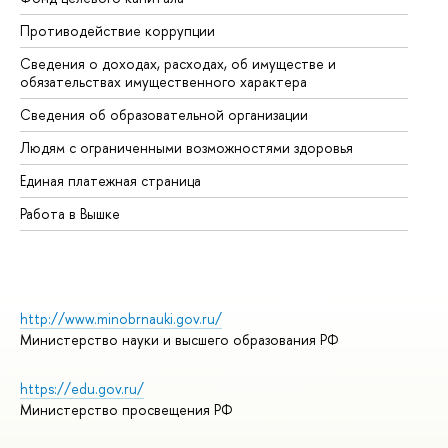
Противодействие коррупции
Це
Сведения о доходах, расходах, об имуществе и
Би
обязательствах имущественного характера
Об
Сведения об образовательной организации
Об
Людям с ограниченными возможностями здоровья
Единая платежная страница
Работа в Вышке
http://www.minobrnauki.gov.ru/
Министерство науки и высшего образования РФ
https://edu.gov.ru/
Министерство просвещения РФ