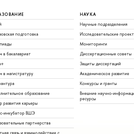
АЗОВАНИЕ
НАУКА
й
Научные подразделения
зовская подготовка
Исследовательские проек
пиады
Мониторинги
м в бакалавриат
Диссертационные советы
а+
Защиты диссертаций
м в магистратуру
Академическое развитие
рантура
Конкурсы и гранты
лнительное образование
Внешние научно-информац
ресурсы
р развития карьеры
ес-инкубатор ВШЭ
зовательные партнерства
ная связь и взаимодействие с