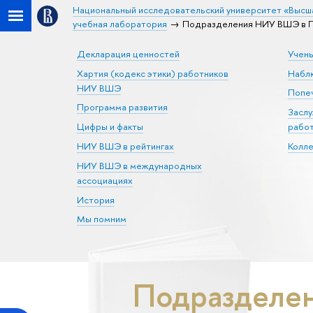
Национальный исследовательский университет «Высш
учебная лаборатория
Подразделения НИУ ВШЭ в Пе
Декларация ценностей
Учен
Хартия (кодекс этики) работников
Набл
НИУ ВШЭ
Попеч
Программа развития
Засл
Цифры и факты
рабо
НИУ ВШЭ в рейтингах
Колл
НИУ ВШЭ в международных
ассоциациях
История
Мы помним
Подразделен