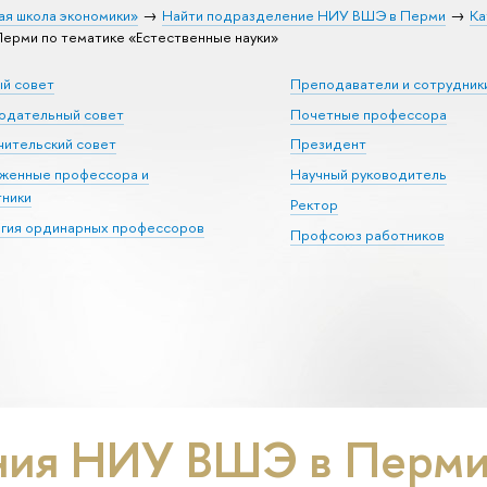
ая школа экономики»
Найти подразделение НИУ ВШЭ в Перми
Ка
рми по тематике «Естественные науки»
ый совет
Преподаватели и сотрудник
юдательный совет
Почетные профессора
ительский совет
Президент
уженные профессора и
Научный руководитель
тники
Ректор
егия ординарных профессоров
Профсоюз работников
ия НИУ ВШЭ в Перми 