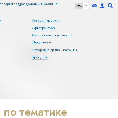
тегория подразделений: Проектно-
РУС
EN
и
Устав и лицензии
Оргструктура
Финансовая отчетность
Документы
Авторские права и патенты
Брендбук
по тематике