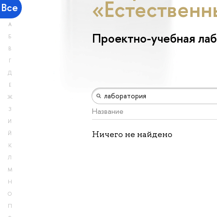
«Естественн
Все
А
Проектно-учебная ла
Б
В
Г
Д
Е
Ж
З
Название
И
Ничего не найдено
Й
К
Л
М
Н
О
П