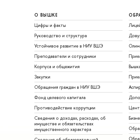
О ВЫШКЕ
ОБР
Цифры и факты
Лице
Руководство и структура
Дову
Устойчивое развитие в НИУ ВШЭ
Олим
Преподаватели и сотрудники
Прие
Корпуса и общежития
Вышк
Закупки
Прие
Обращения граждан в НИУ ВШЭ
Аспи
Фонд целевого капитала
Допо
Противодействие коррупции
Цент
Сведения о доходах, расходах, об
Бизн
имуществе и обязательствах
Обра
имущественного характера
Обрат
Сведения об образовательной