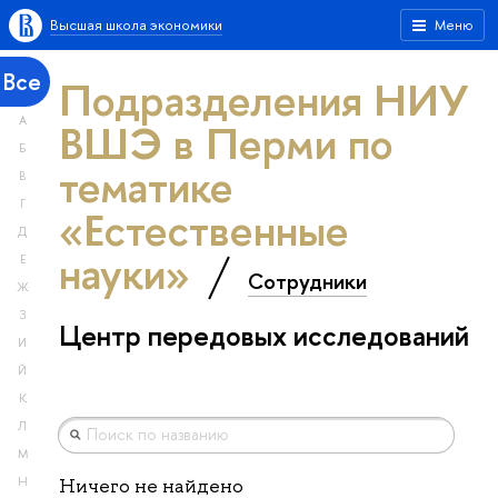
Высшая школа экономики
Меню
Все
Подразделения НИУ
А
ВШЭ в Перми по
Б
тематике
В
Г
«Естественные
Д
науки»
Е
Сотрудники
Ж
З
Центр передовых исследований
И
Й
К
Л
М
Н
Ничего не найдено