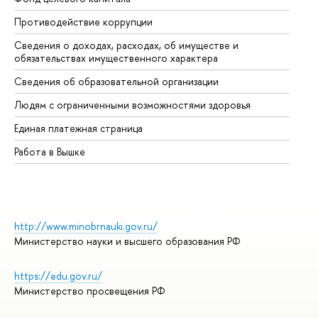
Противодействие коррупции
Це
Сведения о доходах, расходах, об имуществе и
Би
обязательствах имущественного характера
Об
Сведения об образовательной организации
Об
Людям с ограниченными возможностями здоровья
Единая платежная страница
Работа в Вышке
http://www.minobrnauki.gov.ru/
Министерство науки и высшего образования РФ
https://edu.gov.ru/
Министерство просвещения РФ