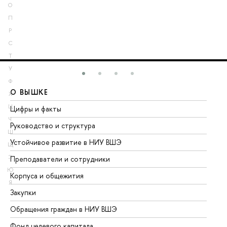
О
П
Р
С
Т
У
Ф
О ВЫШКЕ
О
Х
Ц
Цифры и факты
Ли
Ч
Руководство и структура
До
Ш
Устойчивое развитие в НИУ ВШЭ
Ол
Щ
Э
Преподаватели и сотрудники
Пр
Ю
Корпуса и общежития
Вы
Я
Закупки
Пр
Обращения граждан в НИУ ВШЭ
Ас
Фонд целевого капитала
До