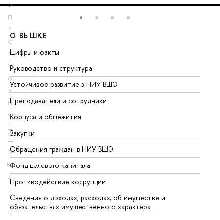
О
П
Р
О ВЫШКЕ
О
С
Цифры и факты
Ли
Т
У
Руководство и структура
До
Ф
Устойчивое развитие в НИУ ВШЭ
Ол
Х
Преподаватели и сотрудники
Пр
Ц
Корпуса и общежития
Вы
Ч
Ш
Закупки
Пр
Щ
Обращения граждан в НИУ ВШЭ
Ас
Э
Фонд целевого капитала
До
Ю
Я
Противодействие коррупции
Це
Сведения о доходах, расходах, об имуществе и
Би
обязательствах имущественного характера
Об