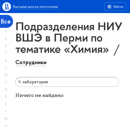
Высшая школа экономики
Меню
Все
Подразделения НИУ
А
ВШЭ в Перми по
Б
тематике «Химия»
В
Г
Сотрудники
Д
Е
Ж
З
И
Ничего не найдено
Й
К
Л
М
Н